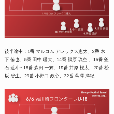
後半途中：1番 マルコム アレックス恵太、2番 木
下 侑也、5番 田中 暖大、14番 福原 琉空 、15番 釜
石 遥斗⇨ 18番 森田 一輝、19番 井原 桜太、20番 松
坂 碧生、29番 小野口 政心、32番 蔦澤 洋紀