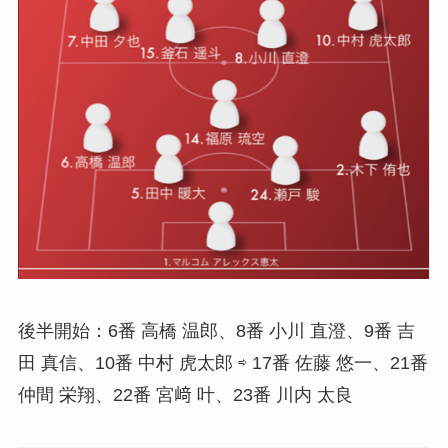
後半開始：6番 高橋 温郎、8番 小川 直澄、9番 吉
田 真信、10番 中村 虎太郎 ⇨ 17番 佐藤 悠一、21番
仲間 栄翔、22番 宮﨑 叶、23番 川内 太良