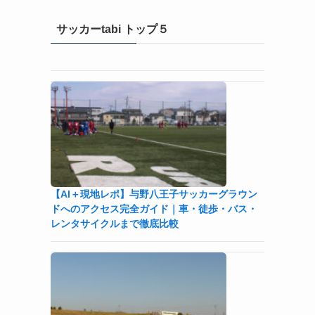
サッカーtabi トップ５
【AI＋現地レポ】与野八王子󠁣󠁴󠁿󠁣󠁴󠁿サッカーグラウン
ドへのアクセス完全ガイド｜車・徒歩・バス・
レンタサイクルまで徹底比較