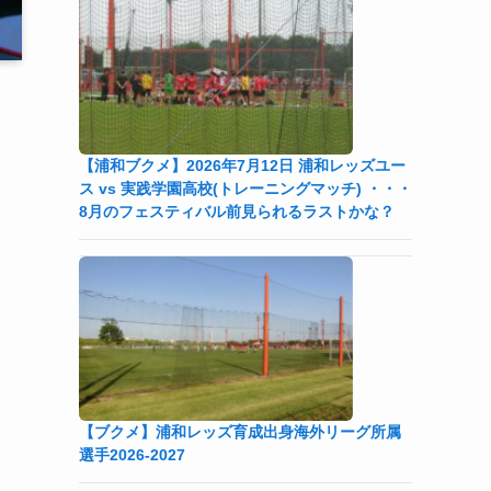
【浦和ブクメ】2026年7月12日 浦和レッズユー
ス vs 実践学園高校(トレーニングマッチ) ・・・
8月のフェスティバル前見られるラストかな？
【ブクメ】浦和レッズ育成出身海外リーグ所属
選手2026-2027