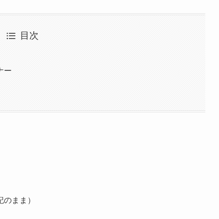
目次
ナー
記のまま）