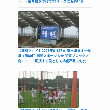
・・・勝ち癖をつけてS2リーグにも勢いを
【浦和ブクメ】2026年6月27日 埼玉県 0-3 千葉
県（第80回 国民スポーツ大会 関東ブロック大
会）・・・応援する側として準備不足でした