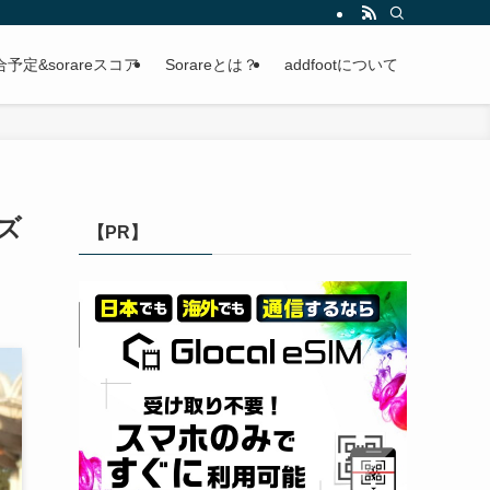
定&sorareスコア
Sorareとは？
addfootについて
ッズ
【PR】