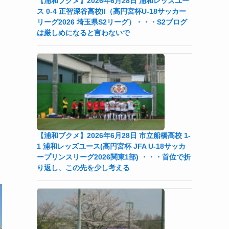
【浦和ブクメ】2026年6月28日 浦和レッズユー
ス 0-4 正智深谷高校II（高円宮杯U-18サッカー
リーグ2026 埼玉県S2リーグ）・・・S2ブログ
は厳しめになると言わないで
【浦和ブクメ】2026年6月28日 市立船橋高校 1-
1 浦和レッズユース(高円宮杯 JFA U-18サッカ
ープリンスリーグ2026関東1部) ・・・首位で折
り返し、この先を少し考える