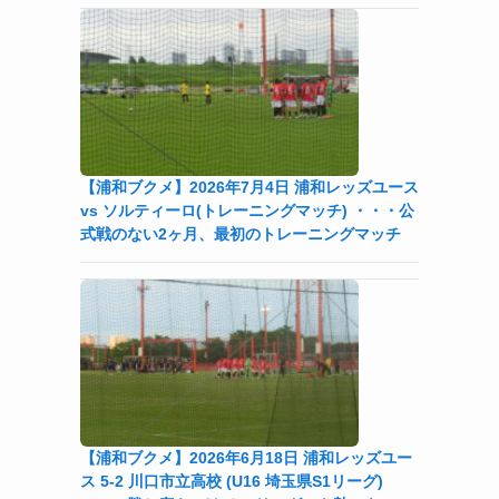
【浦和ブクメ】2026年7月4日 浦和レッズユース
vs ソルティーロ(トレーニングマッチ) ・・・公
式戦のない2ヶ月、最初のトレーニングマッチ
【浦和ブクメ】2026年6月18日 浦和レッズユー
ス 5-2 川口市立高校 (U16 埼玉県S1リーグ)