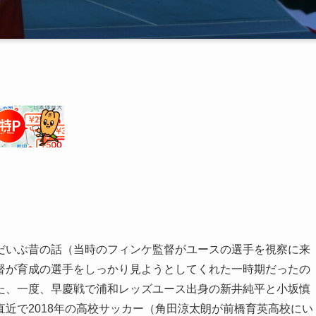
だいぶ昔の話（当時のフィンケ監督がユースの選手を視察に来
督が育成の選手をしっかり見ようとしてくれた一時期だったの
た、一度、早慶戦で浦和レッズユース出身の新井純平と小坂慎
近で2018年の高校サッカー（角田涼太朗が前橋育英高校にい