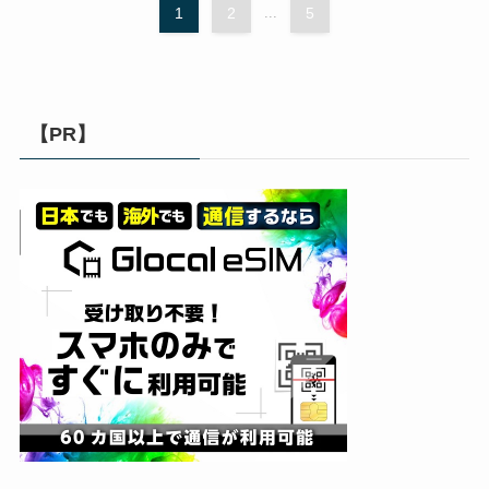
1
2
...
5
【PR】