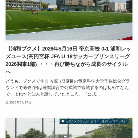
【浦和ブクメ】2026年5月16日 帝京高校 0-1 浦和レッ
ズユース(高円宮杯 JFA U-18サッカープリンスリーグ
2026関東1部) ・・・再び勝ちながら成長のサイクル
へ
どうも、ブクメです☆ 今回で3度目の帝京科学大学千住総合グラ
ウンドで過去2回は練習試合で公式戦で観戦するのは初めてなん
ですよね〜と知人と話していたところ、『公式...
2026年5月17日
☆ブクメのサッカーな日々（浦和レッズユース）