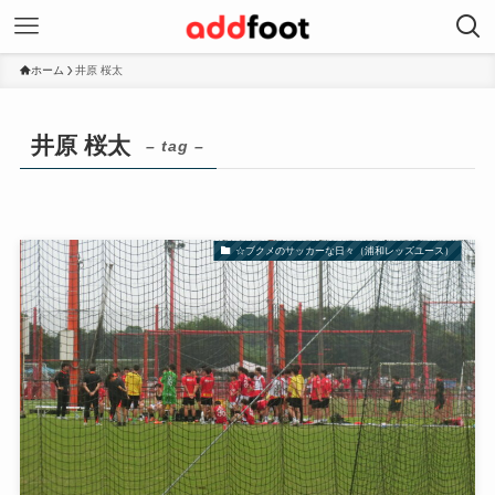
ホーム
井原 桜太
井原 桜太
– tag –
☆ブクメのサッカーな日々（浦和レッズユース）