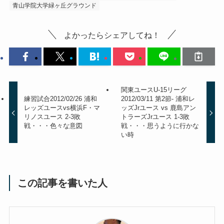
青山学院大学緑ヶ丘グラウンド
よかったらシェアしてね！
関東ユースU-15リーグ
練習試合2012/02/26 浦和
2012/03/11 第2節- 浦和レ
レッズユースvs横浜F・マ
ッズJrユース vs 鹿島アン
リノスユース 2-3敗
トラーズJrユース 1-3敗
戦・・・色々な意図
戦・・・思うように行かな
い時
この記事を書いた人