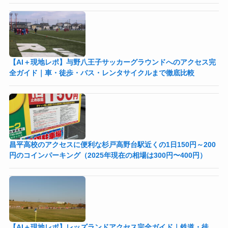
【AI＋現地レポ】与野八王子󠁣󠁴󠁿󠁣󠁴󠁿サッカーグラウンドへのアクセス完
全ガイド｜車・徒歩・バス・レンタサイクルまで徹底比較
昌平高校のアクセスに便利な杉戸高野台駅近くの1日150円～200
円のコインパーキング（2025年現在の相場は300円〜400円）
【AI＋現地レポ】レッズランドアクセス完全ガイド｜鉄道・徒