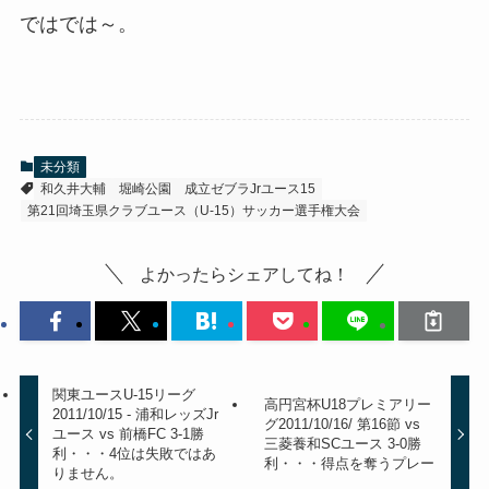
ではでは～。
未分類
和久井大輔
堀崎公園
成立ゼブラJrユース15
第21回埼玉県クラブユース（U-15）サッカー選手権大会
よかったらシェアしてね！
関東ユースU-15リーグ
高円宮杯U18プレミアリー
2011/10/15 - 浦和レッズJr
グ2011/10/16/ 第16節 vs
ユース vs 前橋FC 3-1勝
三菱養和SCユース 3-0勝
利・・・4位は失敗ではあ
利・・・得点を奪うプレー
りません。