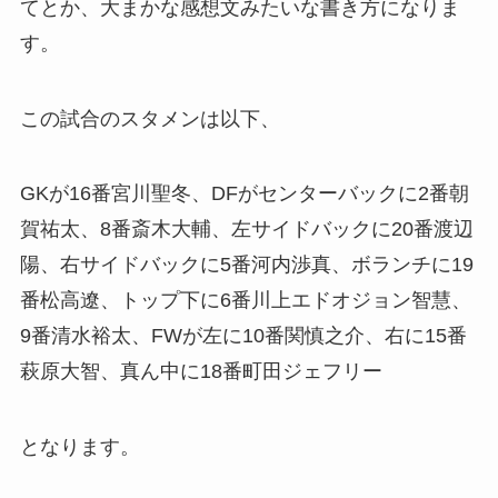
てとか、大まかな感想文みたいな書き方になりま
す。
この試合のスタメンは以下、
GKが16番宮川聖冬、DFがセンターバックに2番朝
賀祐太、8番斎木大輔、左サイドバックに20番渡辺
陽、右サイドバックに5番河内渉真、ボランチに19
番松高遼、トップ下に6番川上エドオジョン智慧、
9番清水裕太、FWが左に10番関慎之介、右に15番
萩原大智、真ん中に18番町田ジェフリー
となります。