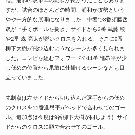
ね。浦和の攻撃陣の動きが良かったこともありま
すが、試合のほとんどの時間、浦和が攻勢という
やや一方的な展開になりました。中盤で8番須藤岳
晟が上手くボールを捌き、サイドから3番 武藤 稜
や2番 森 亮太が鋭いクロスを入れる、そこに9番
柳下大樹が飛び込むようなシーンが多く見られま
した。コンビを組むフォワードの11番 進昂平が少
し低めの位置から果敢に仕掛けるシーンなども目
立っていました。
先制点は左サイドから切り込んだ選手からの低め
のクロスを11番進昂平がヘッドで合わせてのゴー
ル。追加点は今度は9番柳下大樹が同じようにサイ
ドからのクロスに頭で合わせてのゴール。