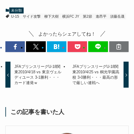
未分類
U-15
サイド攻撃
柳下大樹
横浜FC JY
第2節
進昂平
須藤岳晟
よかったらシェアしてね！
JFAプリンスリーグU-18関
JFAプリンスリーグU-18関
東2010/4/18 vs 東京ヴェル
東2010/4/25 vs 桐光学園高
ディユース 3-1勝利・・・
校 3-0勝利・・・最高の形
カード連発ｗ
で厳しい連戦へ
この記事を書いた人