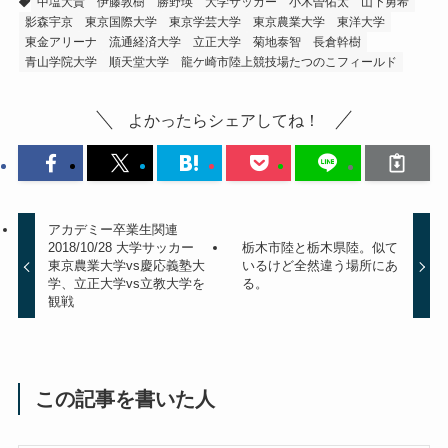
中塩大貴
伊藤敦樹
勝野瑛
大学サッカー
小木曽佑太
山下勇希
影森宇京
東京国際大学
東京学芸大学
東京農業大学
東洋大学
東金アリーナ
流通経済大学
立正大学
菊地泰智
長倉幹樹
青山学院大学
順天堂大学
龍ケ崎市陸上競技場たつのこフィールド
よかったらシェアしてね！
アカデミー卒業生関連
2018/10/28 大学サッカー
栃木市陸と栃木県陸。似て
東京農業大学vs慶応義塾大
いるけど全然違う場所にあ
学、立正大学vs立教大学を
る。
観戦
この記事を書いた人