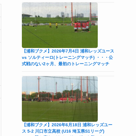
【浦和ブクメ】2026年7月4日 浦和レッズユース
vs ソルティーロ(トレーニングマッチ) ・・・公
式戦のない2ヶ月、最初のトレーニングマッチ
【浦和ブクメ】2026年6月18日 浦和レッズユー
ス 5-2 川口市立高校 (U16 埼玉県S1リーグ)