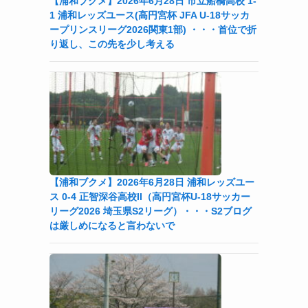
【浦和ブクメ】2026年6月28日 市立船橋高校 1-
1 浦和レッズユース(高円宮杯 JFA U-18サッカ
ープリンスリーグ2026関東1部) ・・・首位で折
り返し、この先を少し考える
【浦和ブクメ】2026年6月28日 浦和レッズユー
ス 0-4 正智深谷高校II（高円宮杯U-18サッカー
リーグ2026 埼玉県S2リーグ）・・・S2ブログ
は厳しめになると言わないで