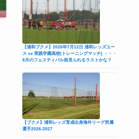
【浦和ブクメ】2026年7月12日 浦和レッズユー
ス vs 実践学園高校(トレーニングマッチ) ・・・
8月のフェスティバル前見られるラストかな？
【ブクメ】浦和レッズ育成出身海外リーグ所属
選手2026-2027