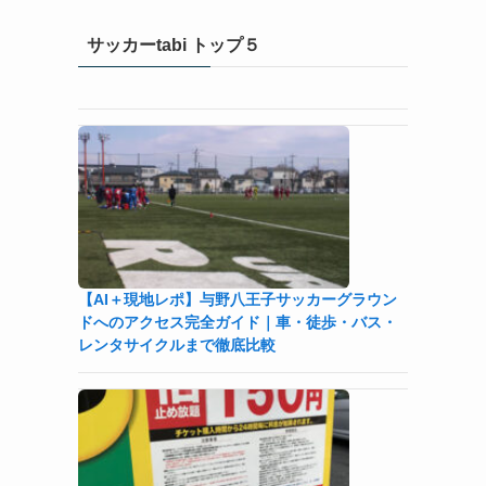
サッカーtabi トップ５
【AI＋現地レポ】与野八王子󠁣󠁴󠁿󠁣󠁴󠁿サッカーグラウン
ドへのアクセス完全ガイド｜車・徒歩・バス・
レンタサイクルまで徹底比較