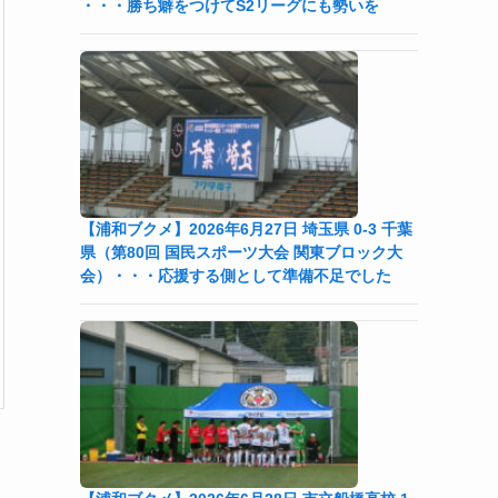
・・・勝ち癖をつけてS2リーグにも勢いを
【浦和ブクメ】2026年6月27日 埼玉県 0-3 千葉
県（第80回 国民スポーツ大会 関東ブロック大
会）・・・応援する側として準備不足でした