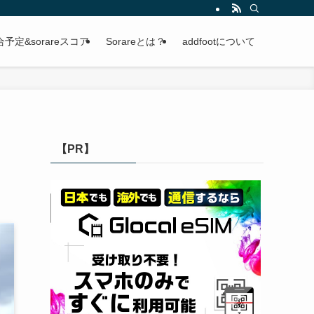
定&sorareスコア
Sorareとは？
addfootについて
【PR】