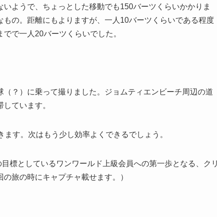
いようで、ちょっとした移動でも150バーツくらいかかりま
なもの。距離にもよりますが、一人10バーツくらいである程度
でで一人20バーツくらいでした。
球（？）に乗って撮りました。ジョムティエンビーチ周辺の道
滞しています。
いきます。次はもう少し効率よくできるでしょう。
の目標としているワンワールド上級会員への第一歩となる、ク
回の旅の時にキャプチャ載せます。）