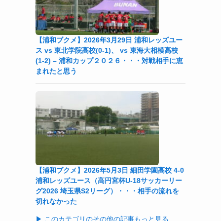
【浦和ブクメ】2026年3月29日 浦和レッズユー
ス vs 東北学院高校(0-1)、 vs 東海大相模高校
(1-2) – 浦和カップ２０２６・・・対戦相手に恵
まれたと思う
【浦和ブクメ】2026年5月3日 細田学園高校 4-0
浦和レッズユース（高円宮杯U-18サッカーリー
グ2026 埼玉県S2リーグ）・・・相手の流れを
切れなかった
▶ このカテゴリのその他の記事もっと見る