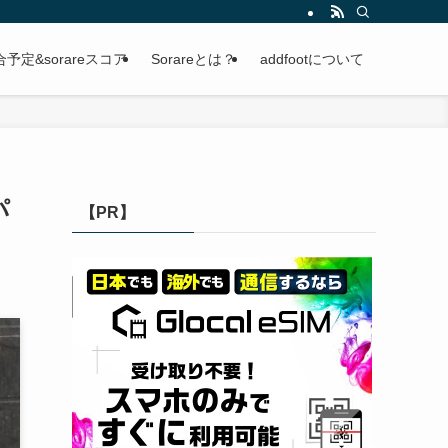
定&sorareスコア
Sorareとは？
addfootについて
パ
【PR】