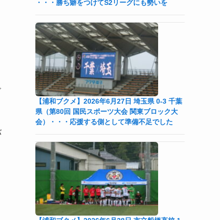
・・・勝ち癖をつけてS2リーグにも勢いを
で
【浦和ブクメ】2026年6月27日 埼玉県 0-3 千葉
県（第80回 国民スポーツ大会 関東ブロック大
会）・・・応援する側として準備不足でした
バ