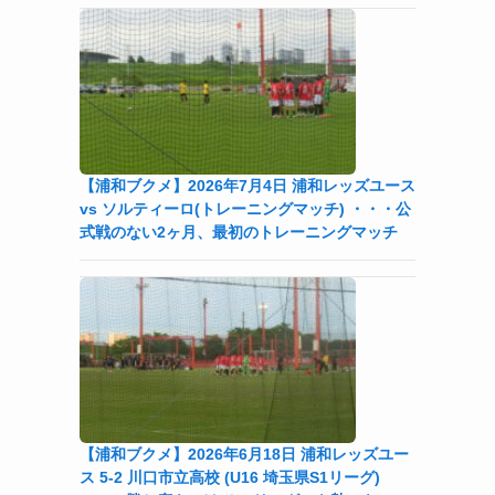
【浦和ブクメ】2026年7月4日 浦和レッズユース
vs ソルティーロ(トレーニングマッチ) ・・・公
式戦のない2ヶ月、最初のトレーニングマッチ
【浦和ブクメ】2026年6月18日 浦和レッズユー
ス 5-2 川口市立高校 (U16 埼玉県S1リーグ)