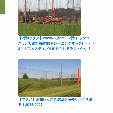
【浦和ブクメ】2026年7月12日 浦和レッズユー
ス vs 実践学園高校(トレーニングマッチ) ・・・
8月のフェスティバル前見られるラストかな？
【ブクメ】浦和レッズ育成出身海外リーグ所属
選手2026-2027