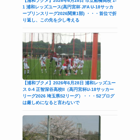
【浦和ブクメ】2026年6月28日 市立船橋高校 1-
1 浦和レッズユース(高円宮杯 JFA U-18サッカ
ープリンスリーグ2026関東1部) ・・・首位で折
り返し、この先を少し考える
【浦和ブクメ】2026年6月28日 浦和レッズユー
ス 0-4 正智深谷高校II（高円宮杯U-18サッカー
リーグ2026 埼玉県S2リーグ）・・・S2ブログ
は厳しめになると言わないで