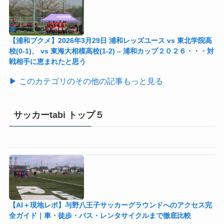
【浦和ブクメ】2026年3月29日 浦和レッズユース vs 東北学院高
校(0-1)、 vs 東海大相模高校(1-2) – 浦和カップ２０２６・・・対
戦相手に恵まれたと思う
▶ このカテゴリのその他の記事もっと見る
サッカーtabi トップ５
【AI＋現地レポ】与野八王子󠁣󠁴󠁿󠁣󠁴󠁿サッカーグラウンドへのアクセス完
全ガイド｜車・徒歩・バス・レンタサイクルまで徹底比較