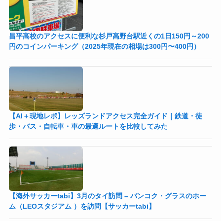
昌平高校のアクセスに便利な杉戸高野台駅近くの1日150円～200
円のコインパーキング（2025年現在の相場は300円〜400円）
【AI＋現地レポ】レッズランドアクセス完全ガイド｜鉄道・徒
歩・バス・自転車・車の最適ルートを比較してみた
【海外サッカーtabi】3月のタイ訪問 – バンコク・グラスのホー
ム（LEOスタジアム ）を訪問【サッカーtabi】