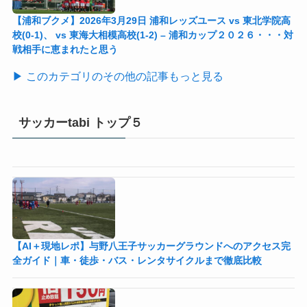
【浦和ブクメ】2026年3月29日 浦和レッズユース vs 東北学院高
校(0-1)、 vs 東海大相模高校(1-2) – 浦和カップ２０２６・・・対
戦相手に恵まれたと思う
▶ このカテゴリのその他の記事もっと見る
サッカーtabi トップ５
【AI＋現地レポ】与野八王子󠁣󠁴󠁿󠁣󠁴󠁿サッカーグラウンドへのアクセス完
全ガイド｜車・徒歩・バス・レンタサイクルまで徹底比較