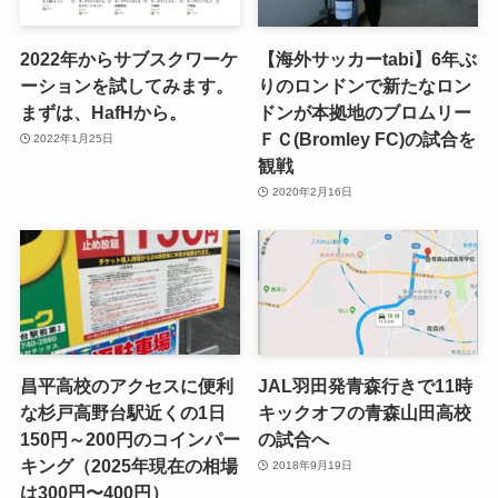
2022年からサブスクワーケ
【海外サッカーtabi】6年ぶ
ーションを試してみます。
りのロンドンで新たなロン
まずは、HafHから。
ドンが本拠地のブロムリー
ＦＣ(Bromley FC)の試合を
2022年1月25日
観戦
2020年2月16日
昌平高校のアクセスに便利
JAL羽田発青森行きで11時
な杉戸高野台駅近くの1日
キックオフの青森山田高校
150円～200円のコインパー
の試合へ
キング（2025年現在の相場
2018年9月19日
は300円〜400円）