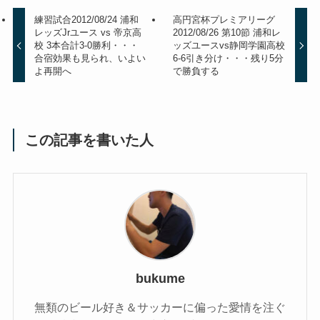
練習試合2012/08/24 浦和
高円宮杯プレミアリーグ
レッズJrユース vs 帝京高
2012/08/26 第10節 浦和レ
校 3本合計3-0勝利・・・
ッズユースvs静岡学園高校
合宿効果も見られ、いよい
6-6引き分け・・・残り5分
よ再開へ
で勝負する
この記事を書いた人
bukume
無類のビール好き＆サッカーに偏った愛情を注ぐ