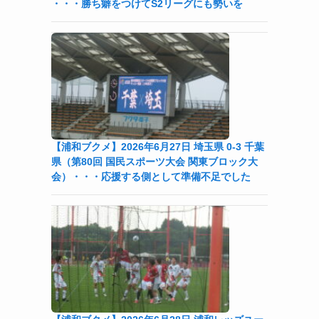
・・・勝ち癖をつけてS2リーグにも勢いを
【浦和ブクメ】2026年6月27日 埼玉県 0-3 千葉
県（第80回 国民スポーツ大会 関東ブロック大
会）・・・応援する側として準備不足でした