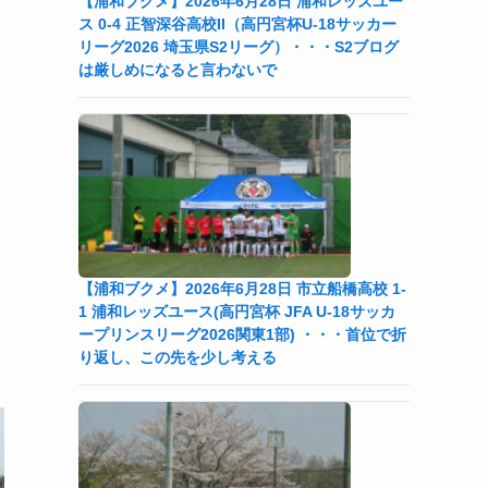
【浦和ブクメ】2026年6月28日 浦和レッズユー
ス 0-4 正智深谷高校II（高円宮杯U-18サッカー
リーグ2026 埼玉県S2リーグ）・・・S2ブログ
は厳しめになると言わないで
カ
【浦和ブクメ】2026年6月28日 市立船橋高校 1-
1 浦和レッズユース(高円宮杯 JFA U-18サッカ
ープリンスリーグ2026関東1部) ・・・首位で折
り返し、この先を少し考える