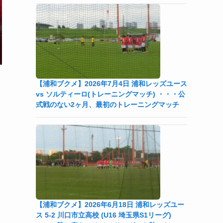
【浦和ブクメ】2026年7月4日 浦和レッズユース
vs ソルティーロ(トレーニングマッチ) ・・・公
式戦のない2ヶ月、最初のトレーニングマッチ
【浦和ブクメ】2026年6月18日 浦和レッズユー
ス 5-2 川口市立高校 (U16 埼玉県S1リーグ)