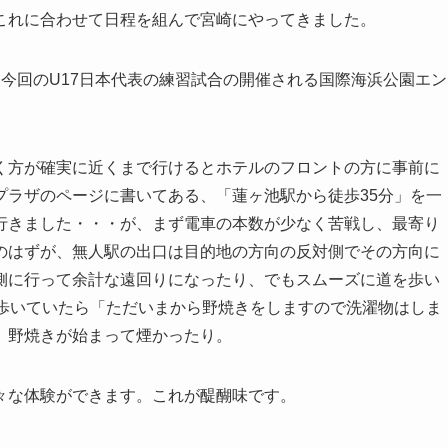
これに合わせて日程を組んで宮崎にやってきました。
今回のU17日本代表の練習試合の開催される国際海浜公園エン
。
く方が確実に近くまで行けるとホテルのフロントの方に事前に
プラザのページに書いてある、「蓮ヶ池駅から徒歩35分」を一
行きました・・・が、まず電車の本数が少なく苦戦し、最寄り
のはずが、無人駅の出口は目的地の方向の反対側でその方向に
側に行って余計な遠回りになったり、でもスムーズに道を歩い
、歩いていたら「ただいまから野焼きをしますので洗濯物はしま
、野焼きが始まって煙かったり。
々な体験ができます。これが醍醐味です。