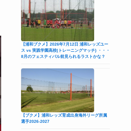
【浦和ブクメ】2026年7月12日 浦和レッズユー
ス vs 実践学園高校(トレーニングマッチ) ・・・
8月のフェスティバル前見られるラストかな？
【ブクメ】浦和レッズ育成出身海外リーグ所属
選手2026-2027