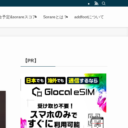
定&sorareスコア
Sorareとは？
addfootについて
・
【PR】