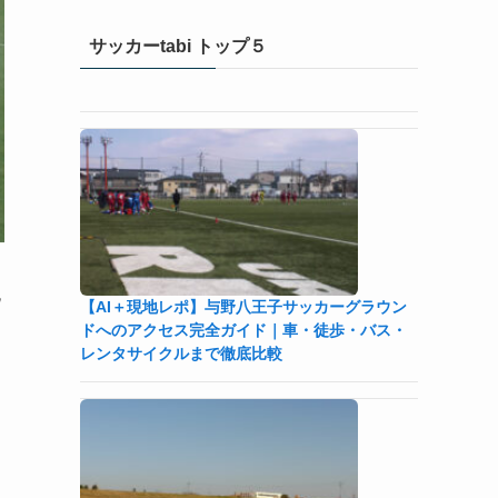
サッカーtabi トップ５
純
【AI＋現地レポ】与野八王子󠁣󠁴󠁿󠁣󠁴󠁿サッカーグラウン
ドへのアクセス完全ガイド｜車・徒歩・バス・
レンタサイクルまで徹底比較