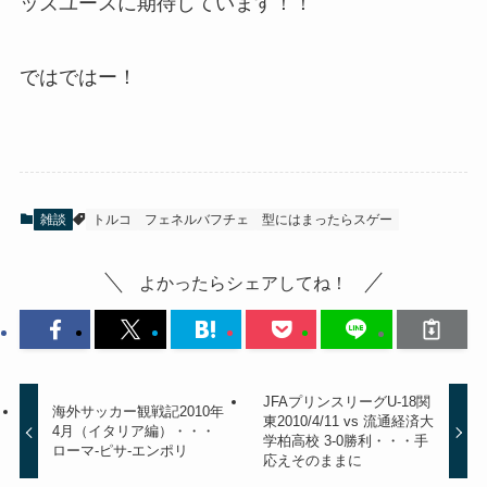
ッズユースに期待しています！！
ではではー！
雑談
トルコ
フェネルバフチェ
型にはまったらスゲー
よかったらシェアしてね！
JFAプリンスリーグU-18関
海外サッカー観戦記2010年
東2010/4/11 vs 流通経済大
4月（イタリア編）・・・
学柏高校 3-0勝利・・・手
ローマ-ピサ-エンポリ
応えそのままに