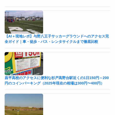
【AI＋現地レポ】与野八王子󠁣󠁴󠁿󠁣󠁴󠁿サッカーグラウンドへのアクセス完
全ガイド｜車・徒歩・バス・レンタサイクルまで徹底比較
昌平高校のアクセスに便利な杉戸高野台駅近くの1日150円～200
円のコインパーキング（2025年現在の相場は300円〜400円）