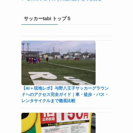
サッカーtabi トップ５
【AI＋現地レポ】与野八王子󠁣󠁴󠁿󠁣󠁴󠁿サッカーグラウン
ドへのアクセス完全ガイド｜車・徒歩・バス・
レンタサイクルまで徹底比較