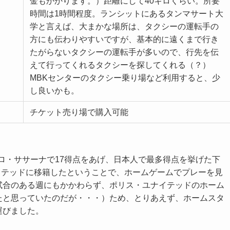
金もかかります。）距離にして40キロくらい。所要
時間は1時間程度。ランシットにあるタンマサート大
学と言えば、大まかな場所は、タクシーの運転手の
方にも伝わりやすいですが、基本的に遠くまで行き
たがらないタクシーの運転手が多いので、行先を伝
えて行ってくれるタクシーを探してくれる（？）
MBKセンターのタクシー乗り場など利用すると、少
し良いかも。
チケット売り場で購入可能
テロ・ササーナで17得点をあげ、日本人で最多得点を挙げた下
ナイテッドに移籍したということで、ホームゲームでプレーを見
試合のある週にもかかわらず、ポリス・ユナイテッドのホーム
たと思っていたのだが・・・）ため、とりあえず、ホームスタ
運びました。