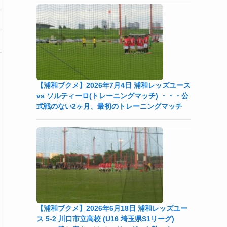
【浦和ブクメ】2026年7月4日 浦和レッズユース
vs ソルティーロ(トレーニングマッチ) ・・・公
式戦のない2ヶ月、最初のトレーニングマッチ
【浦和ブクメ】2026年6月18日 浦和レッズユー
ス 5-2 川口市立高校 (U16 埼玉県S1リーグ)