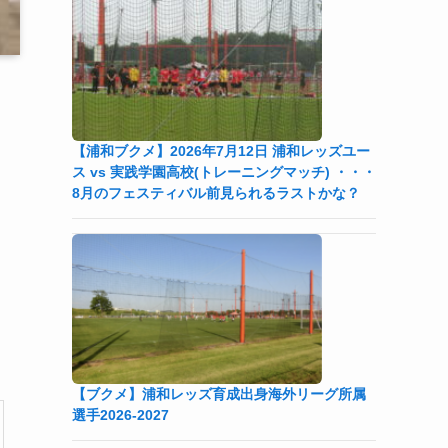
【浦和ブクメ】2026年7月12日 浦和レッズユー
ス vs 実践学園高校(トレーニングマッチ) ・・・
8月のフェスティバル前見られるラストかな？
【ブクメ】浦和レッズ育成出身海外リーグ所属
選手2026-2027