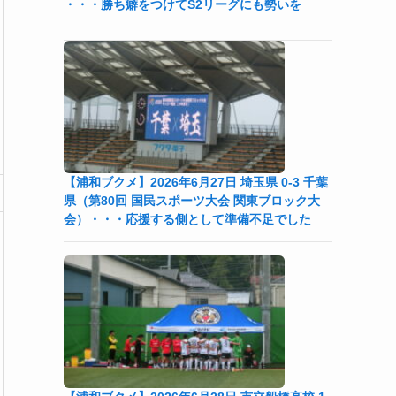
・・・勝ち癖をつけてS2リーグにも勢いを
【浦和ブクメ】2026年6月27日 埼玉県 0-3 千葉
県（第80回 国民スポーツ大会 関東ブロック大
会）・・・応援する側として準備不足でした