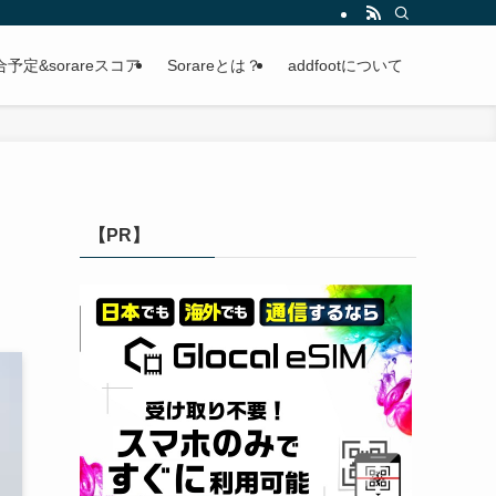
定&sorareスコア
Sorareとは？
addfootについて
【PR】