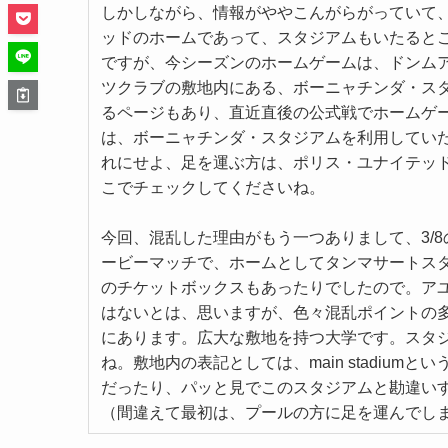
しかしながら、情報がややこんがらがっていて
ッドのホームであって、スタジアムもいたると
ですが、今シーズンのホームゲームは、ドンム
ツクラブの敷地内にある、ボーニャチンダ・スタジアム(
るページもあり、直近直後の公式戦でホームゲ
は、ボーニャチンダ・スタジアムを利用していたと
れにせよ、足を運ぶ方は、ポリス・ユナイテッドの
こでチェックしてくださいね。
今回、混乱した理由がもう一つありまして、3/8
ービーマッチで、ホームとしてタンマサートス
のチケットボックスもあったりでしたので。ア
はないとは、思いますが、色々混乱ポイントの
にあります。広大な敷地を持つ大学です。スタジ
ね。敷地内の表記としては、main stadiu
だったり、パッと見でこのスタジアムと勘違い
（間違えて最初は、プールの方に足を運んでし