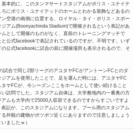
、基本的に、このタンマサートスタジアムがポリス・ユナイテ
ころにポリス・ユナイテッドのホームとわかる装飾などあるの
アン空港の南側に位置する、ロイヤル・タイ・ポリス・スポー
Boonyachinda Stadium)で開催されるという表記があ
ームとして開催のものがなく、直前のトレーニングマッチで
公式facebookで表記されているのですが、不明です。いず
公式facebookに試合の前に開催場所も表示されるので、そ
の試合で同じ2部リーグのアユタヤFCがアントーンFCとのダ
タジアムを使用したことで、足を運んだ時には、アユタヤFC
ユタヤFCが、今シーズンここをホームとして使い続けること
多い訪問でした。スタジアム自体は、大学敷地内の一番奥の方
アムも大学内で25000人収容できるのですからすごいですよ
mという表記が、このスタジアムになります。プール用のスタジアム
する外観の建物がポツポツ近くにありますので注意しましょう
まいましたｗ）