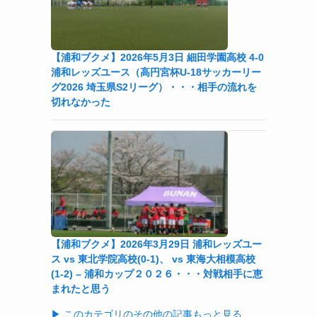
【浦和ブクメ】2026年5月3日 細田学園高校 4-0
浦和レッズユース（高円宮杯U-18サッカーリー
グ2026 埼玉県S2リーグ）・・・相手の流れを
切れなかった
【浦和ブクメ】2026年3月29日 浦和レッズユー
ス vs 東北学院高校(0-1)、 vs 東海大相模高校
(1-2) – 浦和カップ２０２６・・・対戦相手に恵
まれたと思う
▶ このカテゴリのその他の記事もっと見る