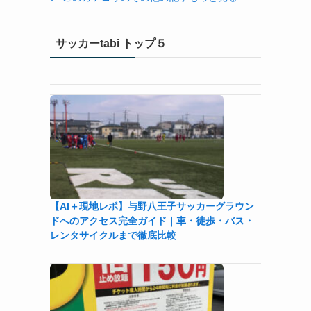
サッカーtabi トップ５
【AI＋現地レポ】与野八王子󠁣󠁴󠁿󠁣󠁴󠁿サッカーグラウン
ドへのアクセス完全ガイド｜車・徒歩・バス・
レンタサイクルまで徹底比較