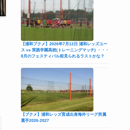
【浦和ブクメ】2026年7月12日 浦和レッズユー
ス vs 実践学園高校(トレーニングマッチ) ・・・
8月のフェスティバル前見られるラストかな？
【ブクメ】浦和レッズ育成出身海外リーグ所属
選手2026-2027