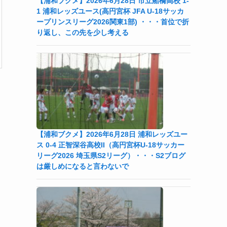
【浦和ブクメ】2026年6月28日 市立船橋高校 1-
1 浦和レッズユース(高円宮杯 JFA U-18サッカ
ープリンスリーグ2026関東1部) ・・・首位で折
り返し、この先を少し考える
【浦和ブクメ】2026年6月28日 浦和レッズユー
ス 0-4 正智深谷高校II（高円宮杯U-18サッカー
リーグ2026 埼玉県S2リーグ）・・・S2ブログ
は厳しめになると言わないで