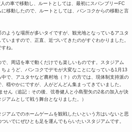
の友人の車で移動し、ルートとしては、最初にスパンブリーFC
ムに移動したので、ルートとしては、バンコクからの移動と言
。
町のような場所が多いタイですが、観光地となっているアユタ
していますので、正直、近づいてきたのがすぐわかりました。
ですね。
ので、周辺を車で動くだけでも楽しいものです。スタジアム
ちょうど、バンコクでデモが大変なことになっている1月13
る中で、アユタヤなど農村地（？）の方では、現体制支持派の
で、穏やかにですが、人がどんどん集まってきていました。
ません（追記：その後、弦巻健人と小島聖矢の2名の加入が決
タジアムとして戦う舞台となりました。）
タジアムでのホームゲームを観戦したいという方はいないと思
のついでにぜひとも足を運んでもらいたいスタジアムです。