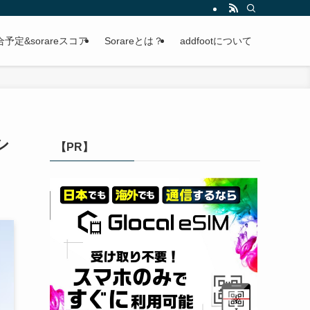
定&sorareスコア
Sorareとは？
addfootについて
シ
【PR】