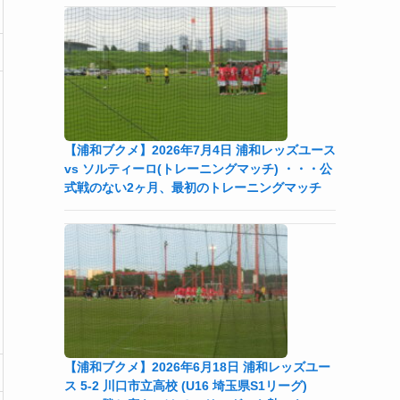
【浦和ブクメ】2026年7月4日 浦和レッズユース
vs ソルティーロ(トレーニングマッチ) ・・・公
式戦のない2ヶ月、最初のトレーニングマッチ
【浦和ブクメ】2026年6月18日 浦和レッズユー
ス 5-2 川口市立高校 (U16 埼玉県S1リーグ)