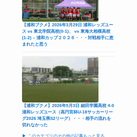
【浦和ブクメ】2026年3月29日 浦和レッズユー
ス vs 東北学院高校(0-1)、 vs 東海大相模高校
(1-2) – 浦和カップ２０２６・・・対戦相手に恵
まれたと思う
【浦和ブクメ】2026年5月3日 細田学園高校 4-0
浦和レッズユース（高円宮杯U-18サッカーリー
グ2026 埼玉県S2リーグ）・・・相手の流れを
切れなかった
▶ このカテゴリのその他の記事もっと見る