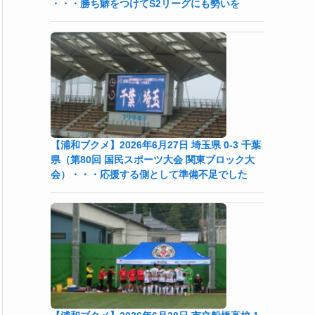
・・・勝ち癖をつけてS2リーグにも勢いを
【浦和ブクメ】2026年6月27日 埼玉県 0-3 千葉
県（第80回 国民スポーツ大会 関東ブロック大
会）・・・応援する側として準備不足でした