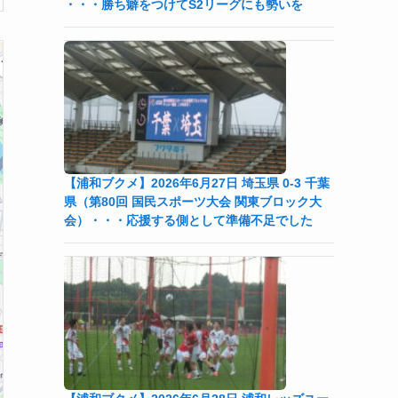
・・・勝ち癖をつけてS2リーグにも勢いを
【浦和ブクメ】2026年6月27日 埼玉県 0-3 千葉
県（第80回 国民スポーツ大会 関東ブロック大
会）・・・応援する側として準備不足でした