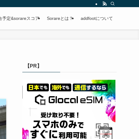
定&sorareスコア
Sorareとは？
addfootについて
【PR】