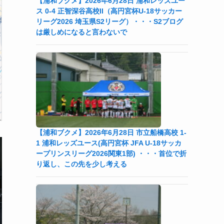
【浦和ブクメ】2026年6月28日 浦和レッズユー
ス 0-4 正智深谷高校II（高円宮杯U-18サッカー
リーグ2026 埼玉県S2リーグ）・・・S2ブログ
は厳しめになると言わないで
【浦和ブクメ】2026年6月28日 市立船橋高校 1-
1 浦和レッズユース(高円宮杯 JFA U-18サッカ
ープリンスリーグ2026関東1部) ・・・首位で折
り返し、この先を少し考える