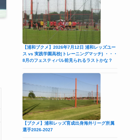
【浦和ブクメ】2026年7月12日 浦和レッズユー
ス vs 実践学園高校(トレーニングマッチ) ・・・
8月のフェスティバル前見られるラストかな？
【ブクメ】浦和レッズ育成出身海外リーグ所属
選手2026-2027