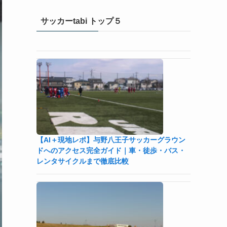
サッカーtabi トップ５
【AI＋現地レポ】与野八王子󠁣󠁴󠁿󠁣󠁴󠁿サッカーグラウン
ドへのアクセス完全ガイド｜車・徒歩・バス・
レンタサイクルまで徹底比較