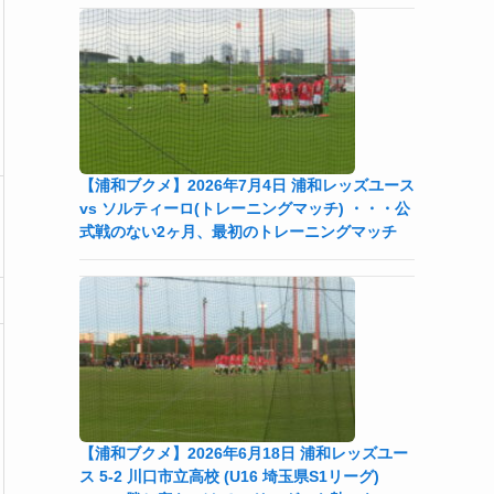
【浦和ブクメ】2026年7月4日 浦和レッズユース
vs ソルティーロ(トレーニングマッチ) ・・・公
式戦のない2ヶ月、最初のトレーニングマッチ
【浦和ブクメ】2026年6月18日 浦和レッズユー
ス 5-2 川口市立高校 (U16 埼玉県S1リーグ)