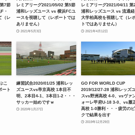
 第7節
レミアリーグ2021/05/02 第5節
レミアリーグ2021/04/11 第
浜F・
浦和レッズユース vs 横浜FCユ
浦和レッズユース vs 流通
て（レ
ースを視聴して（レポートでは
大学柏高校を視聴して（レ
ありません）
トではありません）
2021年5月3日
2021年4月12日
運ぶこ
練習試合2020/01/25 浦和レッ
GO FOR WORLD CUP
ポート
ズユースvs帝京高校 1本目不
2019/12/27-28 浦和レッズ
明、2本目4-1、3本目1-2・・・
スvs野洲高校 4-0、vsヴァ
サッカー始めですｗ
ォーレ甲府U-18 3-0、vs履
高校 1-0勝利・・・疲労の
2020年1月27日
クで結果を出す
2019年12月29日