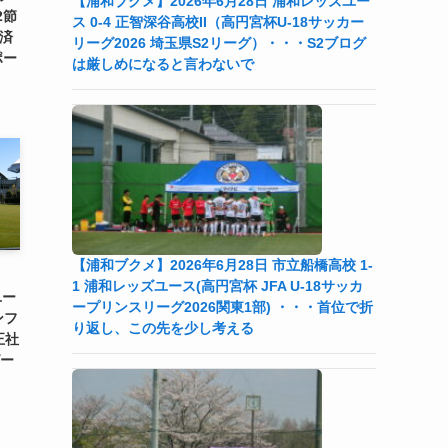
【浦和ブクメ】2026年6月28日 浦和レッズユー
2節
ス 0-4 正智深谷高校II（高円宮杯U-18サッカー
経済
リーグ2026 埼玉県S2リーグ）・・・S2ブログ
ポー
は厳しめになると言わないで
【浦和ブクメ】2026年6月28日 市立船橋高校 1-
1 浦和レッズユース(高円宮杯 JFA U-18サッカ
ユー
ープリンスリーグ2026関東1部) ・・・首位で折
ンフ
り返し、この先を少し考える
正社
ピー