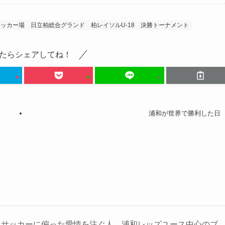
サッカー場
日立柏総合グランド
柏レイソルU-18
決勝トーナメント
たらシェアしてね！
浦和が世界で勝利した日
＆サッカーに偏った愛情を注ぐ人。浦和レッズユース中心のブ