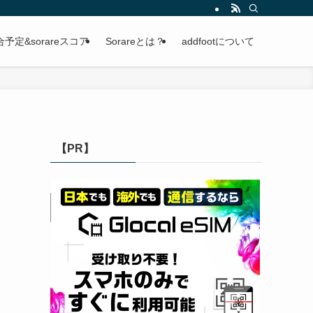
定&sorareスコア
Sorareとは？
addfootについて
【PR】