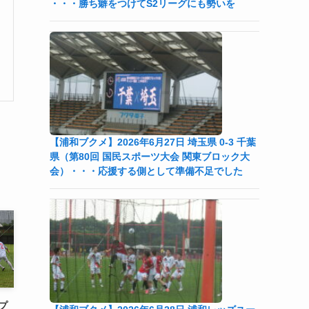
・・・勝ち癖をつけてS2リーグにも勢いを
【浦和ブクメ】2026年6月27日 埼玉県 0-3 千葉
県（第80回 国民スポーツ大会 関東ブロック大
会）・・・応援する側として準備不足でした
ープ