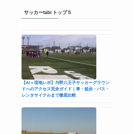
サッカーtabi トップ５
【AI＋現地レポ】与野八王子󠁣󠁴󠁿󠁣󠁴󠁿サッカーグラウン
ドへのアクセス完全ガイド｜車・徒歩・バス・
レンタサイクルまで徹底比較