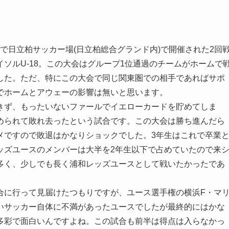
で日立柏サッカー場(日立柏総合グランド内)で開催された2回
ソルU-18。この大会はグループ1位通過のチームがホームで
した。ただ、特にこの大会で同じ関東圏での相手であればサポ
でホームとアウェーの影響は無いと思います。
きず、もったいないファールでイエローカードを貯めてしま
められて敗れ去ったという試合です。この大会は勝ち進んだら
メですので敗退はかなりショックでした。3年生はこれで卒業
ッズユースのメンバーは大半を2年生以下で占めていたので来
多く、少しでも長く浦和レッズユースとして戦いたかったであ
合に行って見届けたつもりですが、ユース選手権の横浜F・マ
いサッカー自体に不満があったユースでしたが最終的にはかな
多彩で面白いんですよね。この試合も前半は得点は入らなかっ