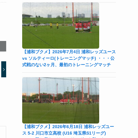
【浦和ブクメ】2026年7月4日 浦和レッズユース
vs ソルティーロ(トレーニングマッチ) ・・・公
式戦のない2ヶ月、最初のトレーニングマッチ
【浦和ブクメ】2026年6月18日 浦和レッズユー
ス 5-2 川口市立高校 (U16 埼玉県S1リーグ)