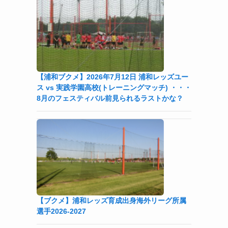
【浦和ブクメ】2026年7月12日 浦和レッズユー
ス vs 実践学園高校(トレーニングマッチ) ・・・
8月のフェスティバル前見られるラストかな？
【ブクメ】浦和レッズ育成出身海外リーグ所属
選手2026-2027