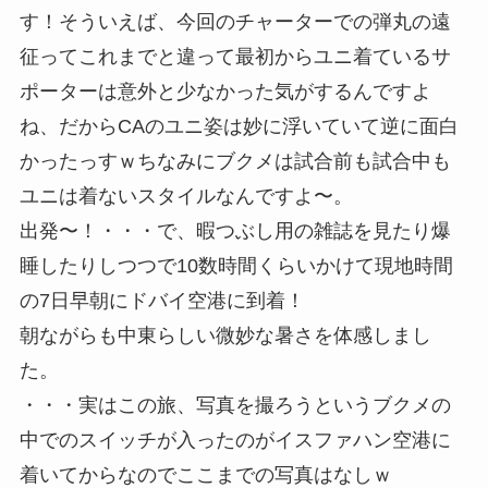
す！そういえば、今回のチャーターでの弾丸の遠
征ってこれまでと違って最初からユニ着ているサ
ポーターは意外と少なかった気がするんですよ
ね、だからCAのユニ姿は妙に浮いていて逆に面白
かったっすｗちなみにブクメは試合前も試合中も
ユニは着ないスタイルなんですよ〜。
出発〜！・・・で、暇つぶし用の雑誌を見たり爆
睡したりしつつで10数時間くらいかけて現地時間
の7日早朝にドバイ空港に到着！
朝ながらも中東らしい微妙な暑さを体感しまし
た。
・・・実はこの旅、写真を撮ろうというブクメの
中でのスイッチが入ったのがイスファハン空港に
着いてからなのでここまでの写真はなしｗ