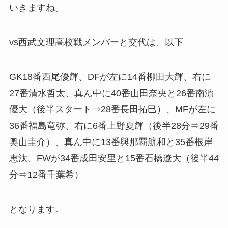
いきますね。
vs西武文理高校戦メンバーと交代は、以下
GK18番西尾優輝、DFが左に14番柳田大輝、右に
27番清水哲太、真ん中に40番山田奈央と26番南濵
優大（後半スタート⇒28番長田拓巳）、MFが左に
36番福島竜弥、右に6番上野夏輝（後半28分⇒29番
奥山圭介）、真ん中に13番與那覇航和と35番根岸
恵汰、FWが34番成田安里と15番石橋遼大（後半44
分⇒12番千葉希）
となります。