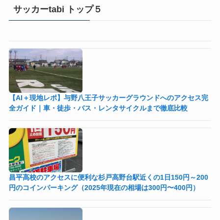
サッカーtabi トップ５
【AI＋現地レポ】与野八王子󠁣󠁴󠁿󠁣󠁴󠁿サッカーグラウンドへのアクセス完
全ガイド｜車・徒歩・バス・レンタサイクルまで徹底比較
昌平高校のアクセスに便利な杉戸高野台駅近くの1日150円～200
円のコインパーキング（2025年現在の相場は300円〜400円）