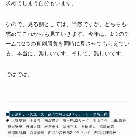
求めてしまう自分もいます。
なので、見る側としては、当然ですが、どちらも
求めてこれからも見ていきます。今年は、1つのチ
ームで2つの真剣勝負を同時に見させてもらえてい
る。本当に、楽しいです。そして、難しいです。
ではでは。
☆浦和レッズユース
高円宮杯U-18サッカーリーグ埼玉県
上野夏輝
千葉希
南濵優大
埼玉県S2リーグ
奥山圭介
山田奈央
成田安里
柳田大輝
根岸恵汰
清水哲太
石橋遼大
福島竜弥
與那覇航和
西尾優輝
西武台高校第2グラウンド
西武文理高校