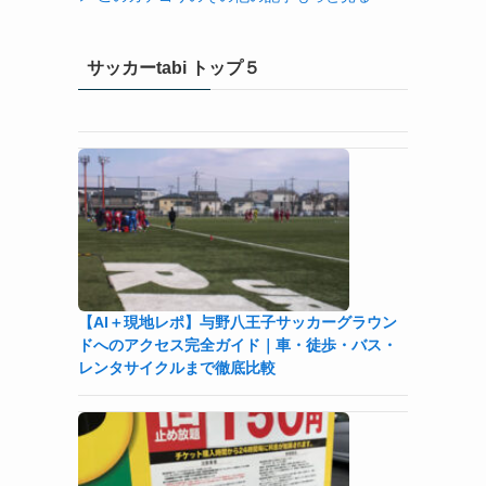
サッカーtabi トップ５
【AI＋現地レポ】与野八王子󠁣󠁴󠁿󠁣󠁴󠁿サッカーグラウン
ドへのアクセス完全ガイド｜車・徒歩・バス・
レンタサイクルまで徹底比較