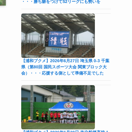
・・・勝ち癖をつけてS2リーグにも勢いを
【浦和ブクメ】2026年6月27日 埼玉県 0-3 千葉
県（第80回 国民スポーツ大会 関東ブロック大
会）・・・応援する側として準備不足でした