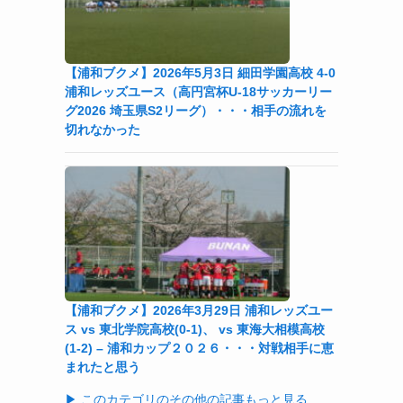
【浦和ブクメ】2026年5月3日 細田学園高校 4-0
浦和レッズユース（高円宮杯U-18サッカーリー
グ2026 埼玉県S2リーグ）・・・相手の流れを
切れなかった
【浦和ブクメ】2026年3月29日 浦和レッズユー
ス vs 東北学院高校(0-1)、 vs 東海大相模高校
(1-2) – 浦和カップ２０２６・・・対戦相手に恵
まれたと思う
▶ このカテゴリのその他の記事もっと見る