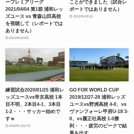
ープレミアリーグ
ことができました（試合レ
2021/04/04 第1節 浦和レッ
ポートではありません）
ズユース vs 青森山田高校
2021年4月1日
を視聴して（レポートでは
ありません）
2021年4月4日
練習試合2020/01/25 浦和レ
GO FOR WORLD CUP
ッズユースvs帝京高校 1本
2019/12/27-28 浦和レッズ
目不明、2本目4-1、3本目
ユースvs野洲高校 4-0、vs
1-2・・・サッカー始めで
ヴァンフォーレ甲府U-18 3-
すｗ
0、vs履正社高校 1-0勝
利・・・疲労のピークで結
2020年1月27日
果を出す