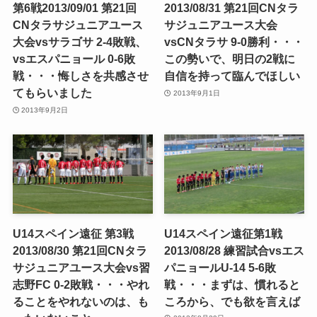
第6戦2013/09/01 第21回
2013/08/31 第21回CNタラ
CNタラサジュニアユース
サジュニアユース大会
大会vsサラゴサ 2-4敗戦、
vsCNタラサ 9-0勝利・・・
vsエスパニョール 0-6敗
この勢いで、明日の2戦に
戦・・・悔しさを共感させ
自信を持って臨んでほしい
てもらいました
2013年9月1日
2013年9月2日
U14スペイン遠征 第3戦
U14スペイン遠征第1戦
2013/08/30 第21回CNタラ
2013/08/28 練習試合vsエス
サジュニアユース大会vs習
パニョールU-14 5-6敗
志野FC 0-2敗戦・・・やれ
戦・・・まずは、慣れると
ることをやれないのは、も
ころから、でも欲を言えば