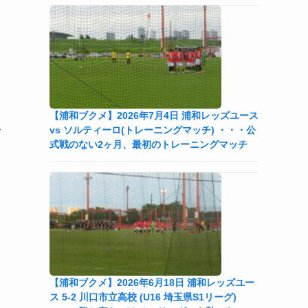
【浦和ブクメ】2026年7月4日 浦和レッズユース
vs ソルティーロ(トレーニングマッチ) ・・・公
て
式戦のない2ヶ月、最初のトレーニングマッチ
【浦和ブクメ】2026年6月18日 浦和レッズユー
ス 5-2 川口市立高校 (U16 埼玉県S1リーグ)