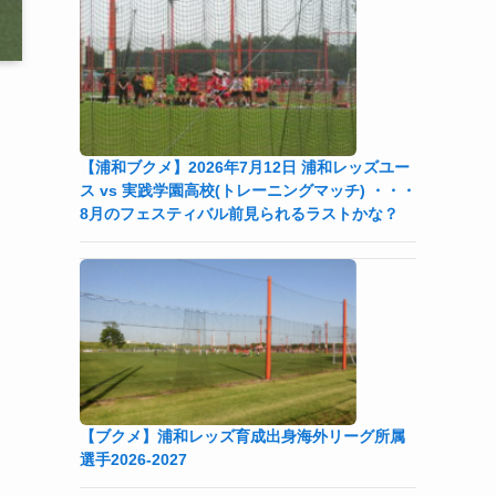
【浦和ブクメ】2026年7月12日 浦和レッズユー
ス vs 実践学園高校(トレーニングマッチ) ・・・
8月のフェスティバル前見られるラストかな？
【ブクメ】浦和レッズ育成出身海外リーグ所属
選手2026-2027