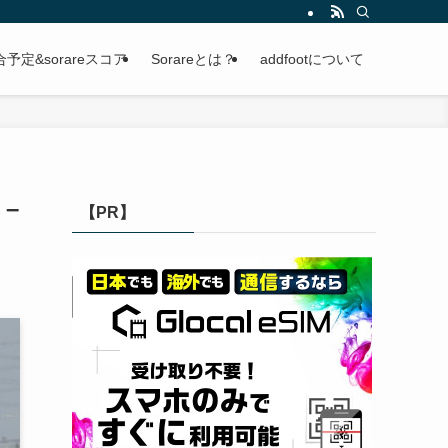
定&sorareスコア
Sorareとは？
addfootについて
 –
【PR】