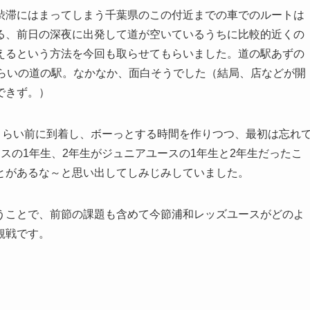
渋滞にはまってしまう千葉県のこの付近までの車でのルートは
る、前日の深夜に出発して道が空いているうちに比較的近くの
えるという方法を今回も取らせてもらいました。道の駅あずの
くらいの道の駅。なかなか、面白そうでした（結局、店などが開
できず。）
くらい前に到着し、ボーっとする時間を作りつつ、最初は忘れ
スの1年生、2年生がジュニアユースの1年生と2年生だったこ
とがあるな～と思い出してしみじみしていました。
うことで、前節の課題も含めて今節浦和レッズユースがどのよ
観戦です。