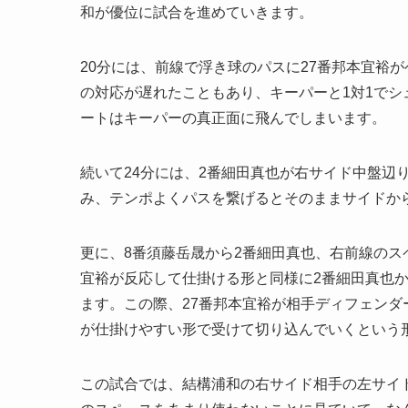
和が優位に試合を進めていきます。
20分には、前線で浮き球のパスに27番邦本宜裕
の対応が遅れたこともあり、キーパーと1対1でシ
ートはキーパーの真正面に飛んでしまいます。
続いて24分には、2番細田真也が右サイド中盤辺
み、テンポよくパスを繋げるとそのままサイドか
更に、8番須藤岳晟から2番細田真也、右前線のス
宜裕が反応して仕掛ける形と同様に2番細田真也か
ます。この際、27番邦本宜裕が相手ディフェンダ
が仕掛けやすい形で受けて切り込んでいくという
この試合では、結構浦和の右サイド相手の左サイ