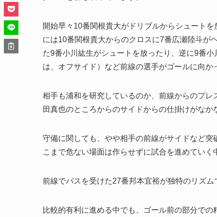
開始早々10番関根貴大がドリブルからシュートを
には10番関根貴大からのクロスに7番広瀬陸斗が
た9番小川紘生がシュートを放ったり、逆に9番小
は、オフサイド）など前線の選手がゴールに向か
相手も浦和を研究しているのか、前線からのプレ
田真也のところからのサイドからの仕掛けがなか
守備に関しても、やや相手の前線がサイドなど突
こまで危ない場面は作らせずに試合を進めていく
前線でパスを受けた27番邦本宜裕が独特のリズ
比較的有利に進める中でも、ゴール前の部分での