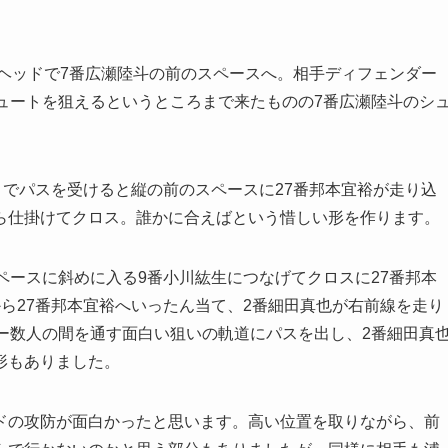
がヘッドで7番広瀬陸斗の前のスペースへ。相手ディフェンダー
ュートを狙えるというところまで来たものの7番広瀬陸斗のシ
りでパスを受けると縦の前のスペースに27番邦本宜裕が走り込
ら仕掛けてクロス。誰かに合えばという惜しい形を作ります。
ペースに斜めに入る9番小川紘生につなげてクロスに27番邦本
ら27番邦本宜裕へいったん当て、2番細田真也が右前線を走り
ー数人の間を通す面白い狙いの軌道にパスを出し、2番細田真
形もありました。
ドの攻防が面白かったと思います。高い位置を取りながら、前