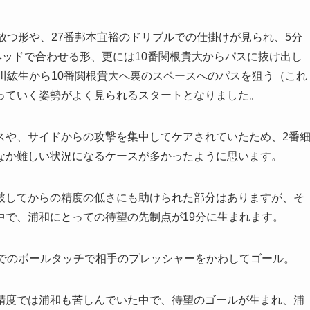
放つ形や、27番邦本宜裕のドリブルでの仕掛けが見られ、5分
ヘッドで合わせる形、更には10番関根貴大からパスに抜け出し
川紘生から10番関根貴大へ裏のスペースへのパスを狙う（これ
っていく姿勢がよく見られるスタートとなりました。
スや、サイドからの攻撃を集中してケアされていたため、2番
なか難しい状況になるケースが多かったように思います。
破してからの精度の低さにも助けられた部分はありますが、そ
中で、浦和にとっての待望の先制点が19分に生まれます。
ムでのボールタッチで相手のプレッシャーをかわしてゴール。
精度では浦和も苦しんでいた中で、待望のゴールが生まれ、浦