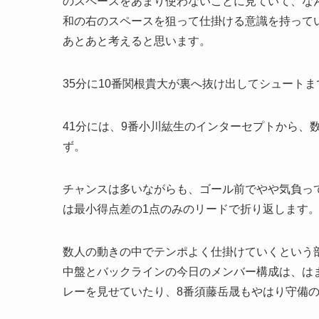
のスペースをあまり使わないことに見ていて、な
和の右のスペースを狙って仕掛ける意識を持って
あとあと考えると思います。
35分に10番関根貴大が裏へ抜け出してシュート
41分には、9番小川紘生のインターセプトから、
ず。
チャンスは多いながらも、ゴール前でやや気負っ
は最小得点差の1点のみのリードで折り返します
数人の動きの中でテンポよく仕掛けていくという
中盤とバックラインの今日のメンバー構成は、は
レーを見せていたり、8番須藤岳晟もやはり守備