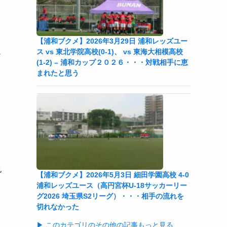
【浦和ブクメ】2026年3月29日 浦和レッズユー
ュ
ス vs 東北学院高校(0-1)、 vs 東海大相模高校
(1-2) – 浦和カップ２０２６・・・対戦相手に恵
まれたと思う
也
【浦和ブクメ】2026年5月3日 細田学園高校 4-0
浦和レッズユース（高円宮杯U-18サッカーリー
グ2026 埼玉県S2リーグ）・・・相手の流れを
切れなかった
▶ このカテゴリのその他の記事もっと見る