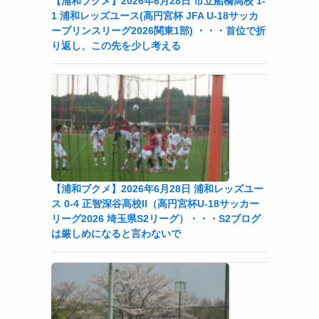
【浦和ブクメ】2026年6月28日 市立船橋高校 1-
1 浦和レッズユース(高円宮杯 JFA U-18サッカ
ープリンスリーグ2026関東1部) ・・・首位で折
り返し、この先を少し考える
細
【浦和ブクメ】2026年6月28日 浦和レッズユー
ス 0-4 正智深谷高校II（高円宮杯U-18サッカー
リーグ2026 埼玉県S2リーグ）・・・S2ブログ
は厳しめになると言わないで