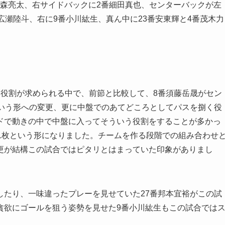
3番森亮太、右サイドバックに2番細田真也、センターバックが左
広瀬陸斗、右に9番小川紘生、真ん中に23番安東輝と4番茂木力
、役割が求められる中で、前節と比較して、8番須藤岳晟がセン
という形への変更、更に中盤でのあてどころとしてパスを捌く役
ドで動きの中で中盤に入ってそういう役割をすることが多かっ
1枚という形になりました。チームを作る段階での組み合わせ
更が結構この試合ではピタリとはまっていた印象がありまし
したり、一味違ったプレーを見せていた27番邦本宜裕がこの試
貪欲にゴールを狙う姿勢を見せた9番小川紘生もこの試合では