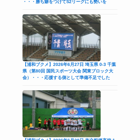
・・・勝ち癖をつけてS2リーグにも勢いを
【浦和ブクメ】2026年6月27日 埼玉県 0-3 千葉
県（第80回 国民スポーツ大会 関東ブロック大
会）・・・応援する側として準備不足でした
と
ス