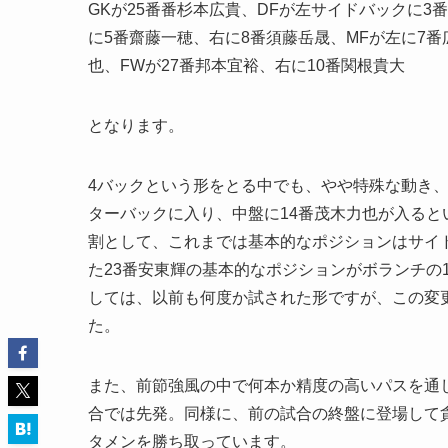
GKが25番番杉本広貴、DFが左サイドバックに
に5番齋藤一穂、右に8番須藤岳晟、MFが左に7番
也、FWが27番邦本宜裕、右に10番関根貴大
となります。
4バックという形をとる中でも、やや特殊な動き
ターバックに入り、中盤に14番茂木力也が入る
割として、これまでは基本的なポジションはサイ
た23番安東輝の基本的なポジションがボランチの
しては、以前も何度か試された形ですが、この変
た。
また、前節強風の中で何本か精度の高いパスを通
合では先発。同様に、前の試合の終盤に登場して
タメンを勝ち取っています。