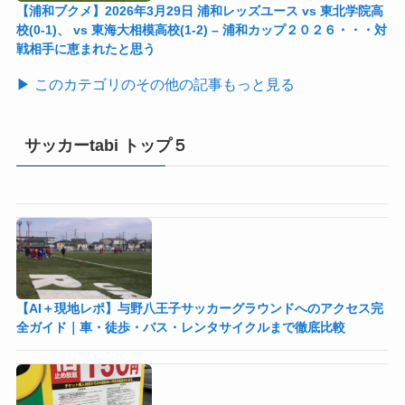
【浦和ブクメ】2026年3月29日 浦和レッズユース vs 東北学院高
校(0-1)、 vs 東海大相模高校(1-2) – 浦和カップ２０２６・・・対
戦相手に恵まれたと思う
▶ このカテゴリのその他の記事もっと見る
サッカーtabi トップ５
【AI＋現地レポ】与野八王子󠁣󠁴󠁿󠁣󠁴󠁿サッカーグラウンドへのアクセス完
全ガイド｜車・徒歩・バス・レンタサイクルまで徹底比較