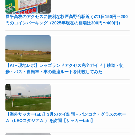
昌平高校のアクセスに便利な杉戸高野台駅近くの1日150円～200
円のコインパーキング（2025年現在の相場は300円〜400円）
【AI＋現地レポ】レッズランドアクセス完全ガイド｜鉄道・徒
歩・バス・自転車・車の最適ルートを比較してみた
【海外サッカーtabi】3月のタイ訪問 – バンコク・グラスのホー
ム（LEOスタジアム ）を訪問【サッカーtabi】