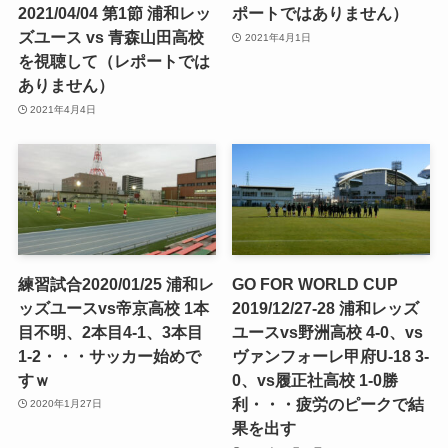
2021/04/04 第1節 浦和レッ
ポートではありません）
ズユース vs 青森山田高校
2021年4月1日
を視聴して（レポートでは
ありません）
2021年4月4日
練習試合2020/01/25 浦和レ
GO FOR WORLD CUP
ッズユースvs帝京高校 1本
2019/12/27-28 浦和レッズ
目不明、2本目4-1、3本目
ユースvs野洲高校 4-0、vs
1-2・・・サッカー始めで
ヴァンフォーレ甲府U-18 3-
すｗ
0、vs履正社高校 1-0勝
利・・・疲労のピークで結
2020年1月27日
果を出す