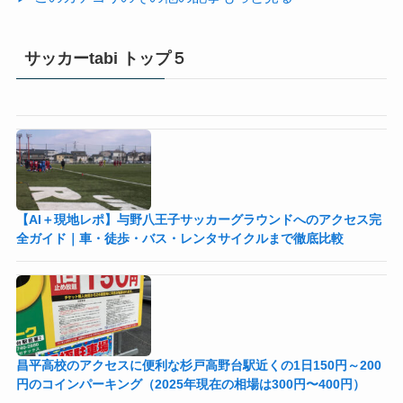
サッカーtabi トップ５
【AI＋現地レポ】与野八王子󠁣󠁴󠁿󠁣󠁴󠁿サッカーグラウンドへのアクセス完
全ガイド｜車・徒歩・バス・レンタサイクルまで徹底比較
昌平高校のアクセスに便利な杉戸高野台駅近くの1日150円～200
円のコインパーキング（2025年現在の相場は300円〜400円）