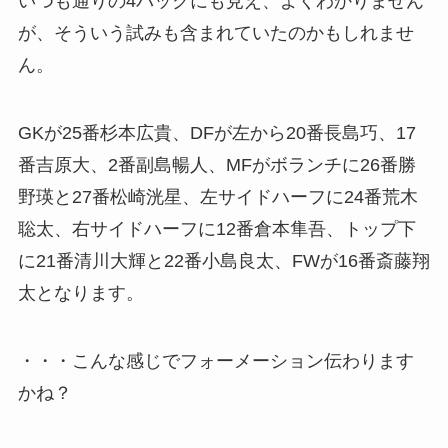
いつも通りの4バックにも見え、よくわかりません
が、そういう試みも含まれていたのかもしれませ
ん。
GKが25番杉本広貴、DFが左から20番長島巧、17
番吉原大、2番副島暢人、MFがボランチに26番勝
野瑛と27番松崎洸星、左サイドハーフに24番荒木
聡太、右サイドハーフに12番倉本隼吾、トップ下
に21番清川大輝と22番小島良太、FWが16番斎藤翔
太となります。
・・・こんな感じでフォーメーション伝わります
かね？