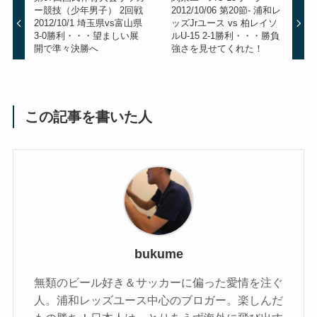
ー競技（少年男子） 2回戦
2012/10/06 第20節- 浦和レ
2012/10/1 埼玉県vs富山県
ッズJrユース vs 柏レイソ
3-0勝利・・・望ましい展
ルU-15 2-1勝利・・・勝負
開で準々決勝へ
強さを見せてくれた！
この記事を書いた人
bukume
無類のビール好き＆サッカーに偏った愛情を注ぐ
人。浦和レッズユース中心のブロガー。楽しんだ