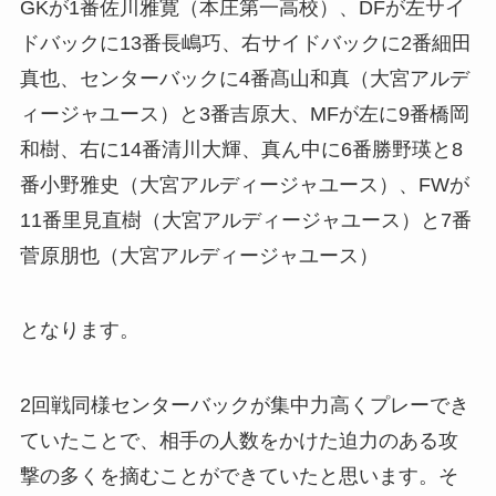
GKが1番佐川雅寛（本庄第一高校）、DFが左サイ
ドバックに13番長嶋巧、右サイドバックに2番細田
真也、センターバックに4番髙山和真（大宮アルデ
ィージャユース）と3番吉原大、MFが左に9番橋岡
和樹、右に14番清川大輝、真ん中に6番勝野瑛と8
番小野雅史（大宮アルディージャユース）、FWが
11番里見直樹（大宮アルディージャユース）と7番
菅原朋也（大宮アルディージャユース）
となります。
2回戦同様センターバックが集中力高くプレーでき
ていたことで、相手の人数をかけた迫力のある攻
撃の多くを摘むことができていたと思います。そ