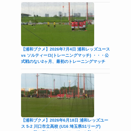
て
【浦和ブクメ】2026年7月4日 浦和レッズユース
vs ソルティーロ(トレーニングマッチ) ・・・公
は
式戦のない2ヶ月、最初のトレーニングマッチ
ト
【浦和ブクメ】2026年6月18日 浦和レッズユー
ス 5-2 川口市立高校 (U16 埼玉県S1リーグ)