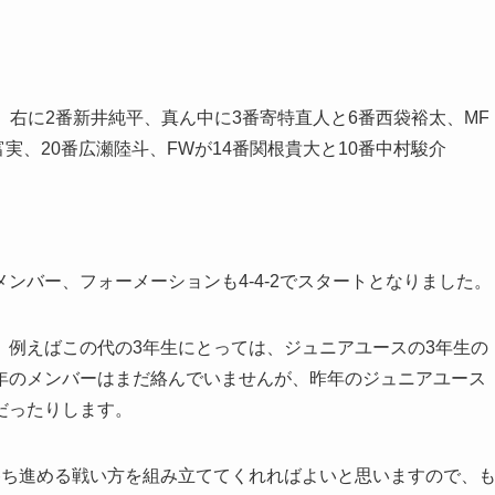
朗、右に2番新井純平、真ん中に3番寄特直人と6番西袋裕太、MF
富実、20番広瀬陸斗、FWが14番関根貴大と10番中村駿介
ンバー、フォーメーションも4-4-2でスタートとなりました。
、例えばこの代の3年生にとっては、ジュニアユースの3年生の
年のメンバーはまだ絡んでいませんが、昨年のジュニアユース
だったりします。
勝ち進める戦い方を組み立ててくれればよいと思いますので、