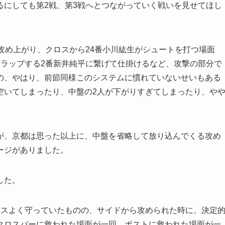
るにしても第2戦、第3戦へとつながっていく戦いを見せてほし
攻め上がり、クロスから24番小川紘生がシュートを打つ場面
ーラップする2番新井純平に繋げて仕掛けるなど、攻撃の部分で
の、やはり、前節同様このシステムに慣れていないせいもある
空いてしまったり、中盤の2人が下がりすぎてしまったり、や
。
が、京都は思った以上に、中盤を省略して放り込んでくる攻め
ージがありました。
した。
ンスよく守っていたものの、サイドから攻められた時に、決定
クロスバーに救われた場面が一回、ポストに救われた場面が一