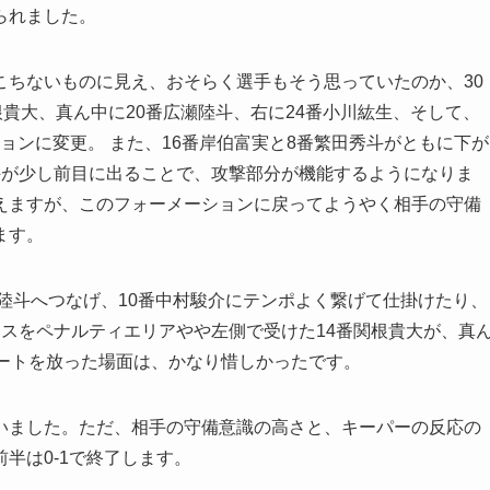
られました。
こちないものに見え、おそらく選手もそう思っていたのか、30
根貴大、真ん中に20番広瀬陸斗、右に24番小川紘生、そして、
ションに変更。 また、16番岸伯富実と8番繁田秀斗がともに下が
斗が少し前目に出ることで、攻撃部分が機能するようになりま
えますが、このフォーメーションに戻ってようやく相手の守備
ます。
瀬陸斗へつなげ、10番中村駿介にテンポよく繋げて仕掛けたり、
スをペナルティエリアやや左側で受けた14番関根貴大が、真
ュートを放った場面は、かなり惜しかったです。
いました。ただ、相手の守備意識の高さと、キーパーの反応の
半は0-1で終了します。