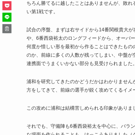
ちろん勝てるに越したことはありませんが、敗れ
い第1戦です。
試合の序盤、まずは右サイドから14番関根貴大が
や、6番西袋裕太のロングフィードから、オーバ
何度か惜しい形を最初から作ることはできたもの
のか、前線に多くの人数が残ってしまい、中盤が
連携面でうまくいかない部分も見受けられました
浦和を研究してきたのかどうだかはわかりません
方をしてきて、前線の選手が鋭く攻めてくるイメ
この攻めに浦和は結構苦しめられる印象がありま
それでも、守備陣も6番西袋裕太を中心に、バラ
な場面を作られることも、けっこうありました（