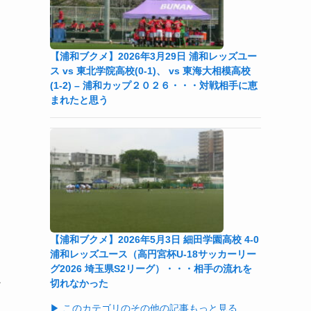
【浦和ブクメ】2026年3月29日 浦和レッズユー
ス vs 東北学院高校(0-1)、 vs 東海大相模高校
(1-2) – 浦和カップ２０２６・・・対戦相手に恵
まれたと思う
【浦和ブクメ】2026年5月3日 細田学園高校 4-0
浦和レッズユース（高円宮杯U-18サッカーリー
グ2026 埼玉県S2リーグ）・・・相手の流れを
か
切れなかった
▶ このカテゴリのその他の記事もっと見る