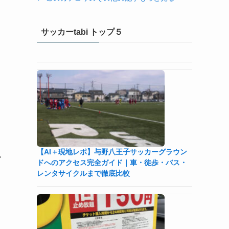
サッカーtabi トップ５
【AI＋現地レポ】与野八王子󠁣󠁴󠁿󠁣󠁴󠁿サッカーグラウン
ん
ドへのアクセス完全ガイド｜車・徒歩・バス・
レンタサイクルまで徹底比較