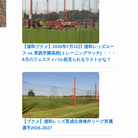
【浦和ブクメ】2026年7月12日 浦和レッズユー
ス vs 実践学園高校(トレーニングマッチ) ・・・
8月のフェスティバル前見られるラストかな？
【ブクメ】浦和レッズ育成出身海外リーグ所属
選手2026-2027