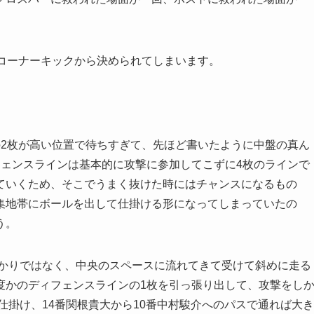
にコーナーキックから決められてしまいます。
の2枚が高い位置で待ちすぎて、先ほど書いたように中盤の真ん
フェンスラインは基本的に攻撃に参加してこずに4枚のラインで
ていくため、そこでうまく抜けた時にはチャンスになるもの
集地帯にボールを出して仕掛ける形になってしまっていたの
う。
ばかりではなく、中央のスペースに流れてきて受けて斜めに走る
度かのディフェンスラインの1枚を引っ張り出して、攻撃をし
仕掛け、14番関根貴大から10番中村駿介へのパスで通れば大き