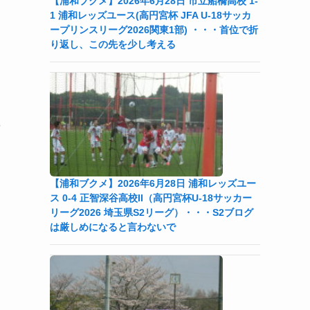
【浦和ブクメ】2026年6月28日 市立船橋高校 1-
1 浦和レッズユース(高円宮杯 JFA U-18サッカ
ープリンスリーグ2026関東1部) ・・・首位で折
り返し、この先を少し考える
や
【浦和ブクメ】2026年6月28日 浦和レッズユー
ス 0-4 正智深谷高校II（高円宮杯U-18サッカー
リーグ2026 埼玉県S2リーグ）・・・S2ブログ
は厳しめになると言わないで
的