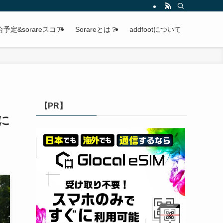
定&sorareスコア
Sorareとは？
addfootについて
【PR】
撃に