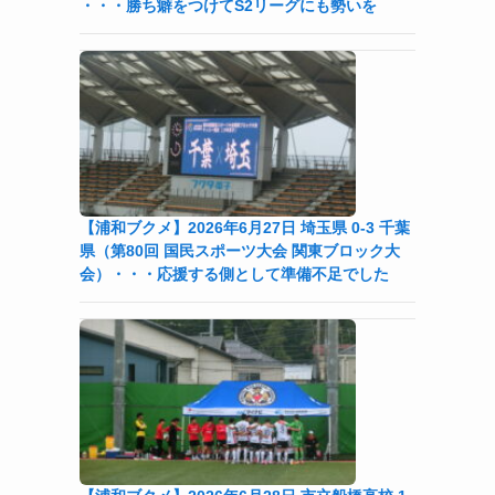
・・・勝ち癖をつけてS2リーグにも勢いを
【浦和ブクメ】2026年6月27日 埼玉県 0-3 千葉
県（第80回 国民スポーツ大会 関東ブロック大
会）・・・応援する側として準備不足でした
も