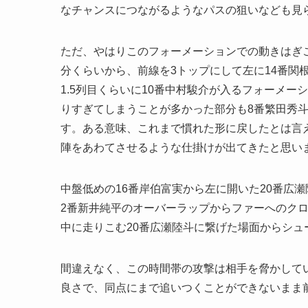
なチャンスにつながるようなパスの狙いなども見
ただ、やはりこのフォーメーションでの動きはぎ
分くらいから、前線を3トップにして左に14番関
1.5列目くらいに10番中村駿介が入るフォーメー
りすぎてしまうことが多かった部分も8番繁田秀
す。ある意味、これまで慣れた形に戻したとは言
陣をあわてさせるような仕掛けが出てきたと思い
中盤低めの16番岸伯富実から左に開いた20番広
2番新井純平のオーバーラップからファーへのクロ
中に走りこむ20番広瀬陸斗に繋げた場面からシ
間違えなく、この時間帯の攻撃は相手を脅かして
良さで、同点にまで追いつくことができないまま前