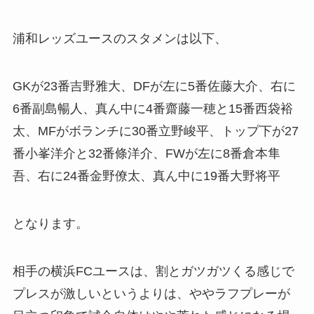
浦和レッズユースのスタメンは以下、
GKが23番吉野雅大、DFが左に5番佐藤大介、右に
6番副島暢人、真ん中に4番齋藤一穂と15番西袋裕
太、MFがボランチに30番立野峻平、トップ下が27
番小峯洋介と32番條洋介、FWが左に8番倉本隼
吾、右に24番金野僚太、真ん中に19番大野将平
となります。
相手の横浜FCユースは、割とガツガツくる感じで
プレスが激しいというよりは、ややラフプレーが