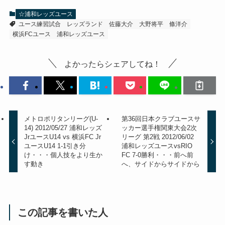
☆浦和レッズユース
ユース練習試合
レッズランド
佐藤大介
大野将平
條洋介
横浜FCユース
浦和レッズユース
よかったらシェアしてね！
メトロポリタンリーグ(U-
第36回日本クラブユースサ
14) 2012/05/27 浦和レッズ
ッカー選手権関東大会2次
JrユースU14 vs 横浜FC Jr
リーグ 第2戦 2012/06/02
ユースU14 1-1引き分
浦和レッズユースvsRIO
け・・・個人技をより生か
FC 7-0勝利・・・前へ前
す動き
へ、サイドからサイドから
この記事を書いた人