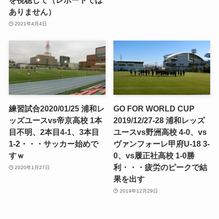
を視聴して（レポートでは
ありません）
2021年4月4日
練習試合2020/01/25 浦和レ
GO FOR WORLD CUP
ッズユースvs帝京高校 1本
2019/12/27-28 浦和レッズ
目不明、2本目4-1、3本目
ユースvs野洲高校 4-0、vs
1-2・・・サッカー始めで
ヴァンフォーレ甲府U-18 3-
すｗ
0、vs履正社高校 1-0勝
利・・・疲労のピークで結
2020年1月27日
果を出す
2019年12月29日