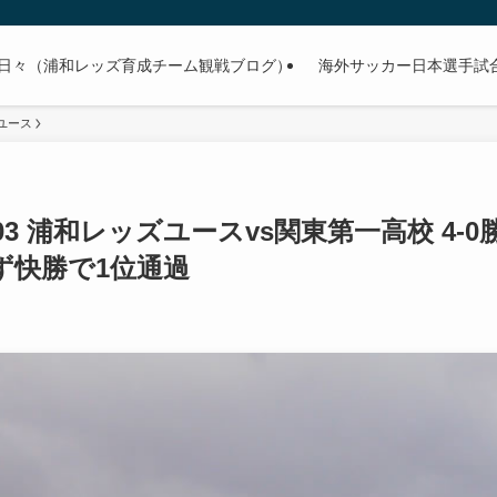
日々（浦和レッズ育成チーム観戦ブログ）
海外サッカー日本選手試合予
ユース
4/03 浦和レッズユースvs関東第一高校 4-0
ず快勝で1位通過