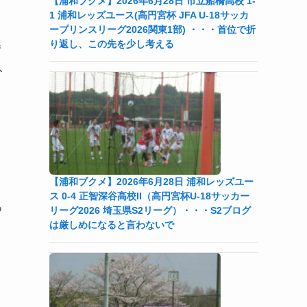
【浦和ブクメ】2026年6月28日 市立船橋高校 1-
1 浦和レッズユース(高円宮杯 JFA U-18サッカ
ープリンスリーグ2026関東1部) ・・・首位で折
り返し、この先を少し考える
番
入
取
【浦和ブクメ】2026年6月28日 浦和レッズユー
ス 0-4 正智深谷高校II（高円宮杯U-18サッカー
あ
リーグ2026 埼玉県S2リーグ）・・・S2ブログ
は厳しめになると言わないで