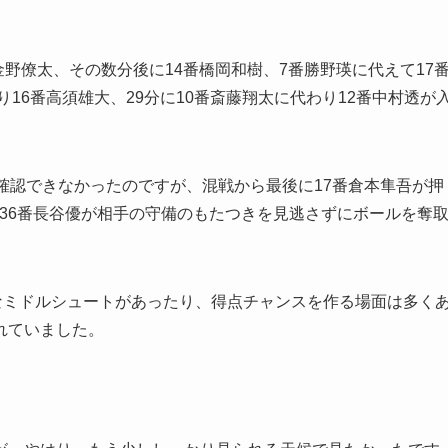
金野僚太、その数分後に14番橋岡和樹、7番勝野瑛に代えて17
り16番高須雄大、29分に10番斎藤翔太に代わり12番中村透が
確認できなかったのですが、混戦から最後に17番倉本隼吾が押
に36番長谷優が相手の守備のもたつきを見逃さずにボールを奪
なミドルシュートがあったり、得点チャンスを作る場面は多く
れていました。