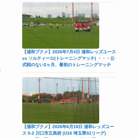
【浦和ブクメ】2026年7月4日 浦和レッズユース
vs ソルティーロ(トレーニングマッチ) ・・・公
式戦のない2ヶ月、最初のトレーニングマッチ
ラ
【浦和ブクメ】2026年6月18日 浦和レッズユー
ス 5-2 川口市立高校 (U16 埼玉県S1リーグ)