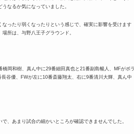
どうなるか気になっていました。
くなったり弱くなったりという感じで、確実に影響を受けます
。場所は、与野八王子グラウンド。
4番橋岡和樹、真ん中に29番細田真也と21番副島暢人、MFがボ
番長谷優、FWが左に10番斎藤翔太、右に9番清川大輝、真ん中
いで、あまり試合の細かいところが確認できませんでした。