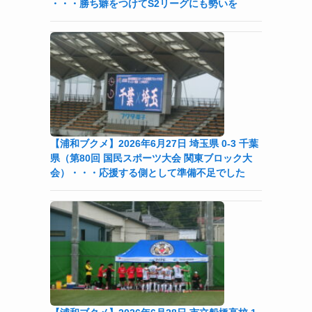
・・・勝ち癖をつけてS2リーグにも勢いを
【浦和ブクメ】2026年6月27日 埼玉県 0-3 千葉
県（第80回 国民スポーツ大会 関東ブロック大
会）・・・応援する側として準備不足でした