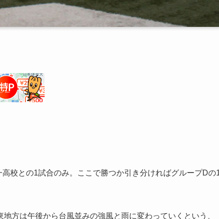
第一高校との1試合のみ。ここで勝つか引き分ければグループDの
東地方は午後から台風並みの強風と雨に変わっていくという、