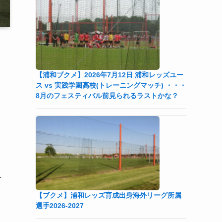
【浦和ブクメ】2026年7月12日 浦和レッズユー
ス vs 実践学園高校(トレーニングマッチ) ・・・
8月のフェスティバル前見られるラストかな？
1
【ブクメ】浦和レッズ育成出身海外リーグ所属
選手2026-2027