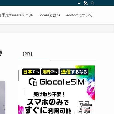
定&sorareスコア
Sorareとは？
addfootについて
勝
【PR】