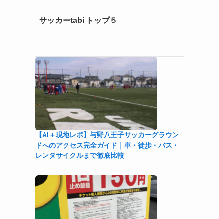
サッカーtabi トップ５
【AI＋現地レポ】与野八王子󠁣󠁴󠁿󠁣󠁴󠁿サッカーグラウン
ドへのアクセス完全ガイド｜車・徒歩・バス・
レンタサイクルまで徹底比較