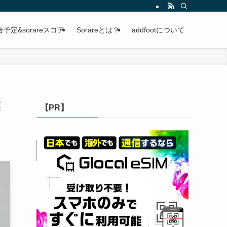
定&sorareスコア
Sorareとは？
addfootについて
業
【PR】