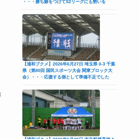
・・・勝ち癖をつけてS2リーグにも勢いを
【浦和ブクメ】2026年6月27日 埼玉県 0-3 千葉
県（第80回 国民スポーツ大会 関東ブロック大
会）・・・応援する側として準備不足でした
ボ