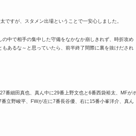
裕太ですが、スタメン出場ということで一安心しました。
しの中で相手の集中した守備をなかなか崩しきれず、時折攻め
ともあるな～と思っていたら、前半終了間際に裏を抜けだされ
に27番細田真也、真ん中に29番上野文也と6番西袋裕太、MFが
7番立野峻平、FWが左に7番長谷優、右に15番小峯洋介、真ん