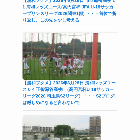
【浦和ブクメ】2026年6月28日 市立船橋高校 1-
1 浦和レッズユース(高円宮杯 JFA U-18サッカ
ープリンスリーグ2026関東1部) ・・・首位で折
り返し、この先を少し考える
た
て
【浦和ブクメ】2026年6月28日 浦和レッズユー
ス 0-4 正智深谷高校II（高円宮杯U-18サッカー
リーグ2026 埼玉県S2リーグ）・・・S2ブログ
は厳しめになると言わないで