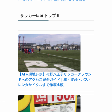
サッカーtabi トップ５
【AI＋現地レポ】与野八王子󠁣󠁴󠁿󠁣󠁴󠁿サッカーグラウン
ドへのアクセス完全ガイド｜車・徒歩・バス・
レンタサイクルまで徹底比較