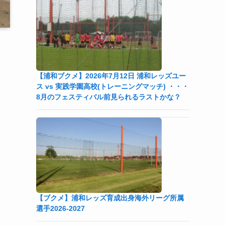
【浦和ブクメ】2026年7月12日 浦和レッズユー
ス vs 実践学園高校(トレーニングマッチ) ・・・
8月のフェスティバル前見られるラストかな？
【ブクメ】浦和レッズ育成出身海外リーグ所属
選手2026-2027