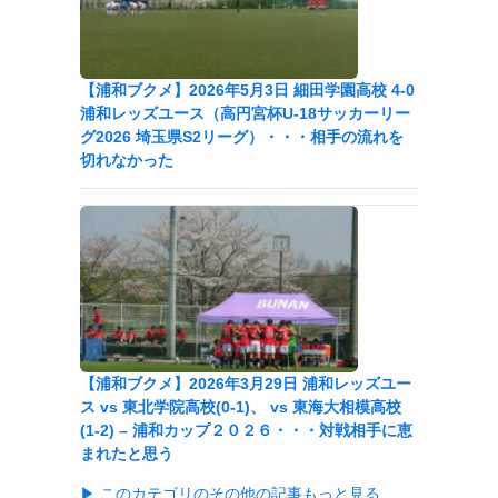
【浦和ブクメ】2026年5月3日 細田学園高校 4-0
浦和レッズユース（高円宮杯U-18サッカーリー
グ2026 埼玉県S2リーグ）・・・相手の流れを
切れなかった
【浦和ブクメ】2026年3月29日 浦和レッズユー
ス vs 東北学院高校(0-1)、 vs 東海大相模高校
(1-2) – 浦和カップ２０２６・・・対戦相手に恵
まれたと思う
▶ このカテゴリのその他の記事もっと見る