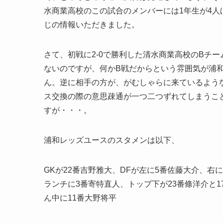
水商業高校のこの試合のメンバーには1年生が4
じの情報いただきました。
さて、初戦に2-0で勝利した清水商業高校のBチ
ないのですが、何かB戦だからという雰囲気が浦
ん。逆に相手の方が、がむしゃらに来ているよう
ス交換の際の意思疎通が一つ二つずれてしまうこ
すが・・・。
浦和レッズユースのスタメンは以下、
GKが22番吉野雅大、DFが左に5番佐藤大介、右
ランチに3番寄特直人、トップ下が23番條洋介と1
ん中に11番大野将平