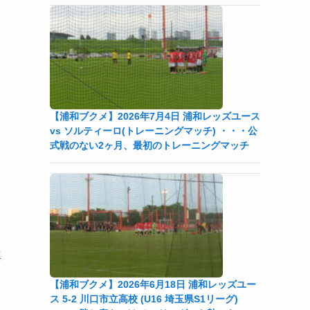
【浦和ブクメ】2026年7月4日 浦和レッズユース
vs ソルティーロ(トレーニングマッチ) ・・・公
式戦のない2ヶ月、最初のトレーニングマッチ
真
【浦和ブクメ】2026年6月18日 浦和レッズユー
ス 5-2 川口市立高校 (U16 埼玉県S1リーグ)