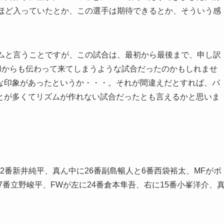
人ほど入っていたとか、この選手は期待できるとか、そういう感
ームと言うことですが、この試合は、最初から最後まで、申し訳
和からも伝わって来てしまうような試合だったのかもしれませ
な印象があったというか・・・。それが間違えだとすれば、パ
とが多くてリズムが作れない試合だったとも言えるかと思いま
に2番新井純平、真ん中に26番副島暢人と6番西袋裕太、MFがボ
7番立野峻平、FWが左に24番倉本隼吾、右に15番小峯洋介、