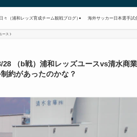
日々（浦和レッズ育成チーム観戦ブログ）
海外サッカー日本選手試合予
ユース
3/28 （b戦）浦和レッズユースvs清水商
何か制約があったのかな？