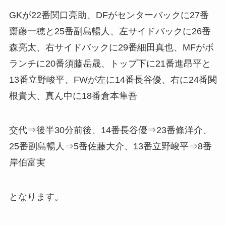
GKが22番関口亮助、DFがセンターバックに27番
齋藤一穂と25番副島暢人、左サイドバックに26番
森亮太、右サイドバックに29番細田真也、MFがボ
ランチに20番須藤岳晟、トップ下に21番進昂平と
13番立野峻平、FWが左に14番長谷優、右に24番関
根貴大、真ん中に18番倉本隼吾
交代⇒後半30分前後、14番長谷優⇒23番條洋介、
25番副島暢人⇒5番佐藤大介、13番立野峻平⇒8番
岸伯富実
となります。