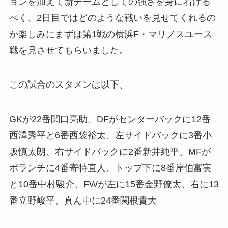
ョンを加えて新チームとしての強さを身に着ける
べく、2日目ではどのような戦いを見せてくれるの
か楽しみにまずは第1戦の横浜F・マリノスユース
戦を見させてもらいました。
この試合のスタメンは以下、
GKが22番関口亮助、DFがセンターバックに12番
西澤秀平と6番西袋裕太、左サイドバックに3番小
坂慎太朗、右サイドバックに2番新井純平、MFが
ボランチに4番寄特直人、トップ下に8番岸伯富実
と10番中村駿介、FWが左に15番金野僚太、右に13
番立野峻平、真ん中に24番関根貴大