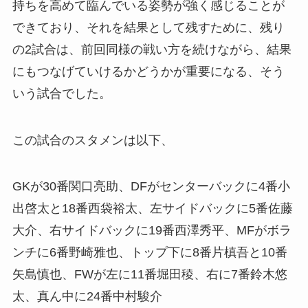
持ちを高めて臨んでいる姿勢が強く感じることが
できており、それを結果として残すために、残り
の2試合は、前回同様の戦い方を続けながら、結果
にもつなげていけるかどうかが重要になる、そう
いう試合でした。
この試合のスタメンは以下、
GKが30番関口亮助、DFがセンターバックに4番小
出啓太と18番西袋裕太、左サイドバックに5番佐藤
大介、右サイドバックに19番西澤秀平、MFがボラ
ンチに6番野崎雅也、トップ下に8番片槙吾と10番
矢島慎也、FWが左に11番堀田稜、右に7番鈴木悠
太、真ん中に24番中村駿介