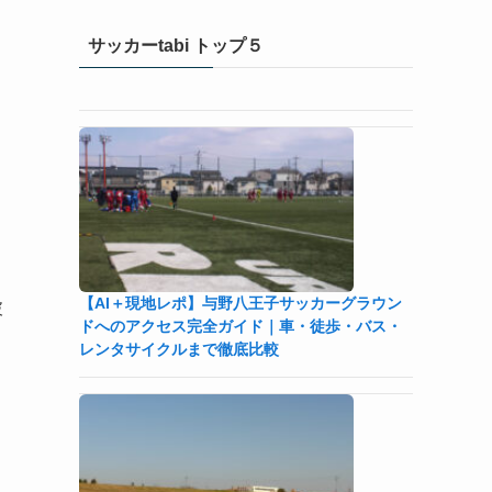
サッカーtabi トップ５
【AI＋現地レポ】与野八王子󠁣󠁴󠁿󠁣󠁴󠁿サッカーグラウン
破
ドへのアクセス完全ガイド｜車・徒歩・バス・
レンタサイクルまで徹底比較