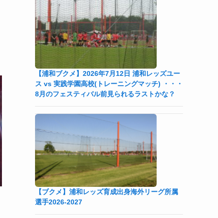
【浦和ブクメ】2026年7月12日 浦和レッズユー
ス vs 実践学園高校(トレーニングマッチ) ・・・
8月のフェスティバル前見られるラストかな？
【ブクメ】浦和レッズ育成出身海外リーグ所属
選手2026-2027