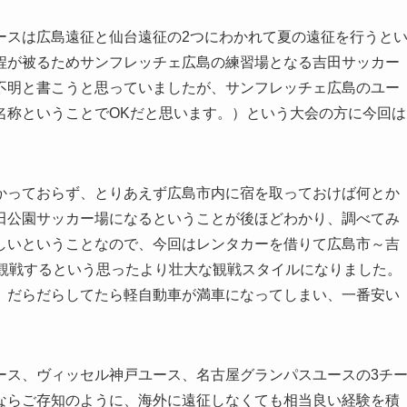
ースは広島遠征と仙台遠征の2つにわかれて夏の遠征を行うと
程が被るためサンフレッチェ広島の練習場となる吉田サッカー
不明と書こうと思っていましたが、サンフレッチェ広島のユー
名称ということでOKだと思います。）という大会の方に今回は
かっておらず、とりあえず広島市内に宿を取っておけば何とか
田公園サッカー場になるということが後ほどわかり、調べてみ
しいということなので、今回はレンタカーを借りて広島市～吉
ら観戦するという思ったより壮大な観戦スタイルになりました。
。だらだらしてたら軽自動車が満車になってしまい、一番安い
ース、ヴィッセル神戸ユース、名古屋グランパスユースの3チ
ならご存知のように、海外に遠征しなくても相当良い経験を積