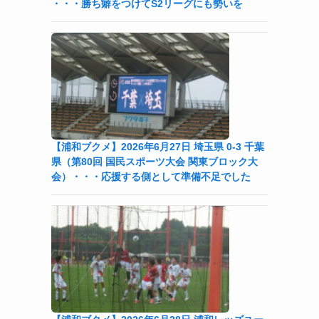
・・・勝ち癖をつけてS2リーグにも勢いを
多
【浦和ブクメ】2026年6月27日 埼玉県 0-3 千葉
県（第80回 国民スポーツ大会 関東ブロック大
会）・・・応援する側として準備不足でした