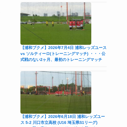
い
【浦和ブクメ】2026年7月4日 浦和レッズユース
vs ソルティーロ(トレーニングマッチ) ・・・公
式戦のない2ヶ月、最初のトレーニングマッチ
【浦和ブクメ】2026年6月18日 浦和レッズユー
ー
ス 5-2 川口市立高校 (U16 埼玉県S1リーグ)