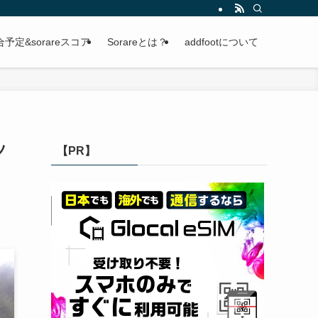
定&sorareスコア
Sorareとは？
addfootについて
ッ
【PR】