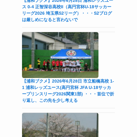
【浦和ブクメ】2026年6月28日 浦和レッズユー
ス 0-4 正智深谷高校II（高円宮杯U-18サッカー
リーグ2026 埼玉県S2リーグ）・・・S2ブログ
は厳しめになると言わないで
ま
【浦和ブクメ】2026年6月28日 市立船橋高校 1-
1 浦和レッズユース(高円宮杯 JFA U-18サッカ
ープリンスリーグ2026関東1部) ・・・首位で折
り返し、この先を少し考える