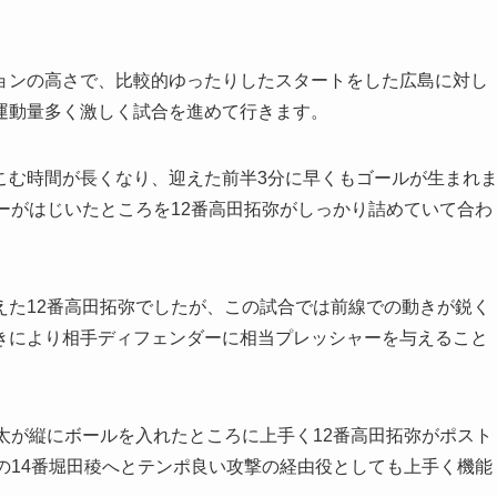
ョンの高さで、比較的ゆったりしたスタートをした広島に対し
運動量多く激しく試合を進めて行きます。
こむ時間が長くなり、迎えた前半3分に早くもゴールが生まれ
ーがはじいたところを12番高田拓弥がしっかり詰めていて合わ
えた12番高田拓弥でしたが、この試合では前線での動きが鋭く
きにより相手ディフェンダーに相当プレッシャーを与えること
太が縦にボールを入れたところに上手く12番高田拓弥がポスト
の14番堀田稜へとテンポ良い攻撃の経由役としても上手く機能