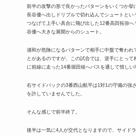
前半の攻撃の形で良かったパターンをいくつか挙げ
長谷優へ出しドリブルで切れ込んでシュートという
つなげて上手い具合に飛び出した12番高田拓弥へ
谷優へ大きな展開からのシュート。
浦和が危険になるパターンで相手に中盤で奪われ
とがあるのですが、この試合では、逆手にとって
に前線に走った14番堀田稜へパスを通して惜し
右サイドバックの3番西山航平は1対1の守備の強
を許していませんでした。
そんな感じで前半終了。
後半は一気に4人が交代となりますので、サイド