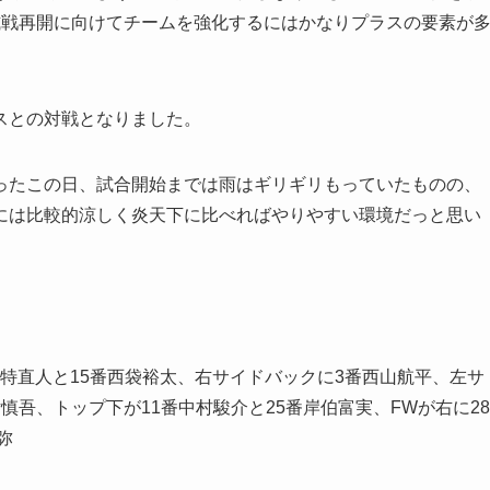
式戦再開に向けてチームを強化するにはかなりプラスの要素が
スとの対戦となりました。
ったこの日、試合開始までは雨はギリギリもっていたものの、
には比較的涼しく炎天下に比べればやりやすい環境だっと思い
寄特直人と15番西袋裕太、右サイドバックに3番西山航平、左サ
慎吾、トップ下が11番中村駿介と25番岸伯富実、FWが右に28
弥