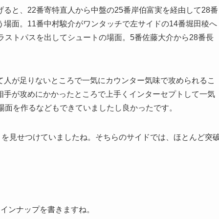
ると、22番寄特直人から中盤の25番岸伯富実を経由して28番
場面。11番中村駿介がワンタッチで左サイドの14番堀田稜へ
ラストパスを出してシュートの場面。5番佐藤大介から28番長
て人が足りないところで一気にカウンター気味で攻められるこ
相手が攻めにかかったところで上手くインターセプトして一気
い場面を作るなどもできていましたし良かったです。
さを見せつけていましたね。そちらのサイドでは、ほとんど突
ラインナップを書きますね。