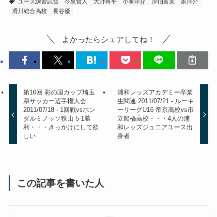
ユース練習試合
今泉賢人
大野将平
小峯洋介
岸伯富実
条洋介
滑川総合高校
長谷優
よかったらシェアしてね！
第16回 彩の国カップ埼玉
浦和レッズアカデミー卒業
県サッカー選手権大会
生関連 2011/07/21 - ルーキ
2011/07/18 - 1回戦vsホン
ーリーグU16 帝京高校vs市
ダルミノッソ狭山 5-1勝
立船橋高校・・・4人の浦
利・・・きっかけにして欲
和レッズジュニアユース出
しい
身者
この記事を書いた人