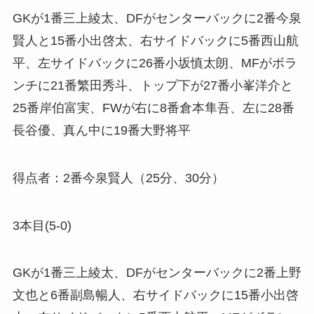
GKが1番三上綾太、DFがセンターバックに2番今泉
賢人と15番小出啓太、右サイドバックに5番西山航
平、左サイドバックに26番小坂慎太朗、MFがボラ
ンチに21番繁田秀斗、トップ下が27番小峯洋介と
25番岸伯富実、FWが右に8番倉本隼吾、左に28番
長谷優、真ん中に19番大野将平
得点者：2番今泉賢人（25分、30分）
3本目(5-0)
GKが1番三上綾太、DFがセンターバックに2番上野
文也と6番副島暢人、右サイドバックに15番小出啓