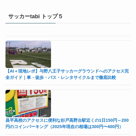
サッカーtabi トップ５
【AI＋現地レポ】与野八王子󠁣󠁴󠁿󠁣󠁴󠁿サッカーグラウンドへのアクセス完
全ガイド｜車・徒歩・バス・レンタサイクルまで徹底比較
昌平高校のアクセスに便利な杉戸高野台駅近くの1日150円～200
円のコインパーキング（2025年現在の相場は300円〜400円）