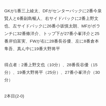
GKが1番三上綾太、DFがセンターバックに2番今泉
賢人と6番副島暢人、右サイドバックに2番上野文
也、左サイドバックに26番小坂慎太朗、MFがボラ
ンチに32番條洋介、トップ下が27番小峯洋介と25
番岸伯富実、FWが右に28番長谷優、左に8番倉本
隼吾、真ん中に19番大野将平
得点者：2番上野文也（10分）、28番長谷優（15
分）、19番大野将平（25分）、27番小峯洋介（30
分）
2本目(2-0)