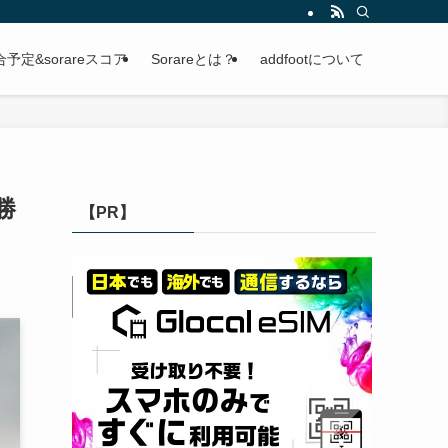
定&sorareスコア
Sorareとは？
addfootについて
勝
【PR】