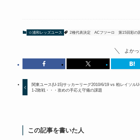
☆浦和レッズユース
2種代表決定
ACフツーロ
第15回彩の
よかっ
関東ユース(U-15)サッカーリーグ2010/6/19 vs 柏レイソルU-
1-2敗戦・・・攻めの手応え守備の課題
この記事を書いた人