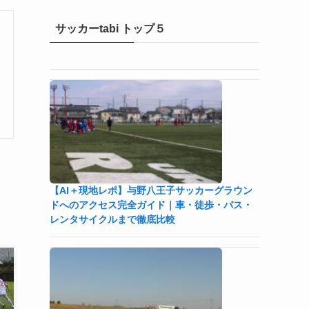
サッカーtabi トップ５
【AI＋現地レポ】与野八王子󠁣󠁴󠁿󠁣󠁴󠁿サッカーグラウン
ドへのアクセス完全ガイド｜車・徒歩・バス・
レンタサイクルまで徹底比較