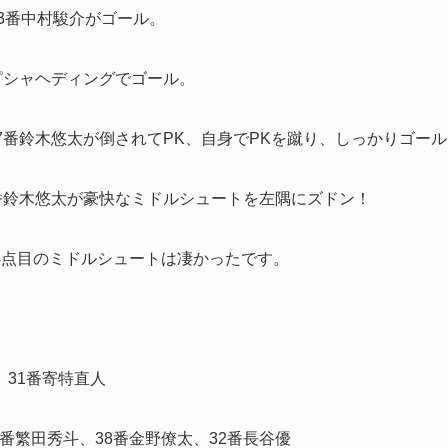
3番中村駿介がゴール。
ピシャヘディングでゴール。
7番鈴木悠太が倒されてPK、自身でPKを蹴り、しっかりゴール
番鈴木悠太が豪快なミドルシュートを左隅にズドン！
4点目のミドルシュートは凄かったです。
、31番寄特直人
35番繁田秀斗、38番金野僚太、32番長谷優