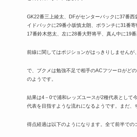
GK22番三上綾太、DFがセンターバックに37番
イドバックに29番小坂慎太朗、ボランチに31番寄
17番鈴木悠太、左に28番大野将平、真ん中に19
前線に関してはポジションがはっきりしませんが
で、ブクメは勉強不足で相手のACフツーロがど
のようです。
結果は4－0で浦和レッズユースが2種代表として
代表を目指すような流れになるようです。まだ、
得点経過は以下のようになります。全て前半での