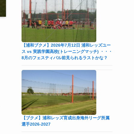
【浦和ブクメ】2026年7月12日 浦和レッズユー
ス vs 実践学園高校(トレーニングマッチ) ・・・
8月のフェスティバル前見られるラストかな？
勝
【ブクメ】浦和レッズ育成出身海外リーグ所属
選手2026-2027