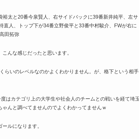
西袋裕太と20番今泉賢人、右サイドバックに39番新井純平、左サ
特直人、トップ下が34番立野俊平と33番中村駿介、FWが右に
番高田拓弥
、こんな感じだったと思います。
のくらいのレベルなのかよくわかりません。が、格下という相手
今度はカテゴリ上の大学生や社会人のチームとの戦いを経て埼
ちゃんと調べてませんのでよくわかってませんｗ
ゴールになります。