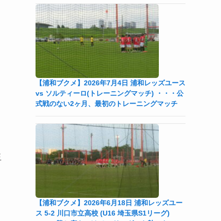
【浦和ブクメ】2026年7月4日 浦和レッズユース
vs ソルティーロ(トレーニングマッチ) ・・・公
式戦のない2ヶ月、最初のトレーニングマッチ
玉
【浦和ブクメ】2026年6月18日 浦和レッズユー
ス 5-2 川口市立高校 (U16 埼玉県S1リーグ)