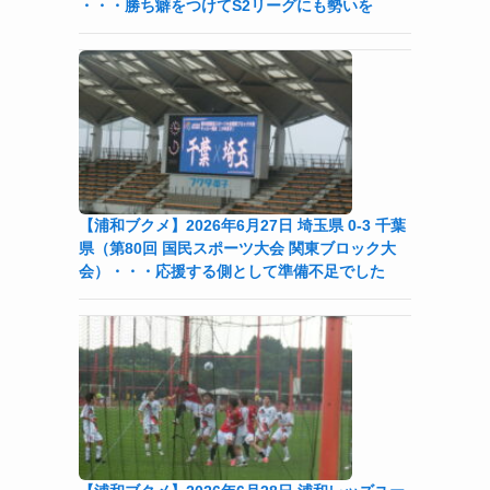
・・・勝ち癖をつけてS2リーグにも勢いを
【浦和ブクメ】2026年6月27日 埼玉県 0-3 千葉
県（第80回 国民スポーツ大会 関東ブロック大
会）・・・応援する側として準備不足でした