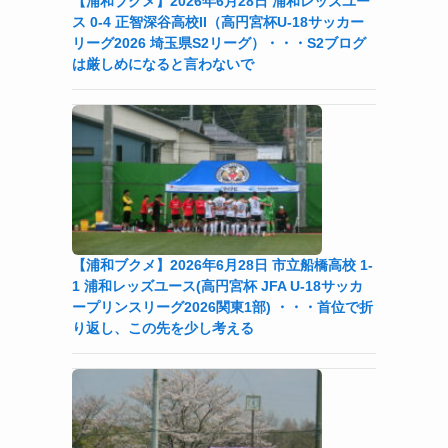
【浦和ブクメ】2026年6月28日 浦和レッズユー
ス 0-4 正智深谷高校II（高円宮杯U-18サッカー
リーグ2026 埼玉県S2リーグ）・・・S2ブログ
ン
は厳しめになると言わないで
【浦和ブクメ】2026年6月28日 市立船橋高校 1-
1 浦和レッズユース(高円宮杯 JFA U-18サッカ
ープリンスリーグ2026関東1部) ・・・首位で折
す
り返し、この先を少し考える