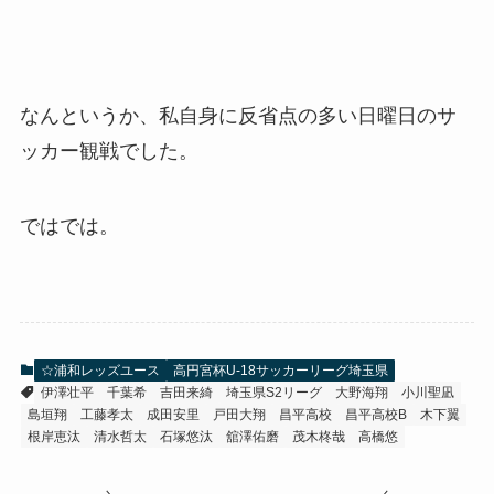
なんというか、私自身に反省点の多い日曜日のサ
ッカー観戦でした。
ではでは。
☆浦和レッズユース
高円宮杯U-18サッカーリーグ埼玉県
伊澤壮平
千葉希
吉田来綺
埼玉県S2リーグ
大野海翔
小川聖凪
島垣翔
工藤孝太
成田安里
戸田大翔
昌平高校
昌平高校B
木下翼
根岸恵汰
清水哲太
石塚悠汰
舘澤佑磨
茂木柊哉
高橋悠