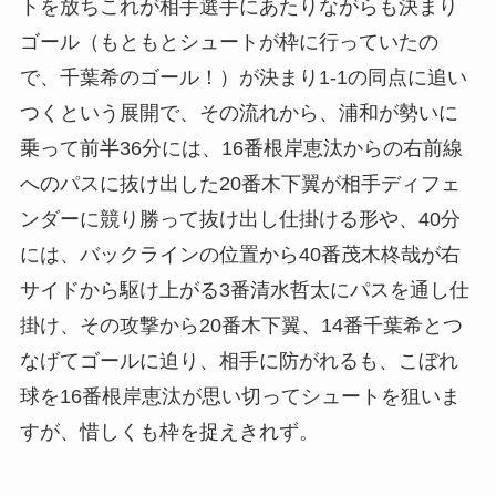
トを放ちこれが相手選手にあたりながらも決まり
ゴール（もともとシュートが枠に行っていたの
で、千葉希のゴール！）が決まり1-1の同点に追い
つくという展開で、その流れから、浦和が勢いに
乗って前半36分には、16番根岸恵汰からの右前線
へのパスに抜け出した20番木下翼が相手ディフェ
ンダーに競り勝って抜け出し仕掛ける形や、40分
には、バックラインの位置から40番茂木柊哉が右
サイドから駆け上がる3番清水哲太にパスを通し仕
掛け、その攻撃から20番木下翼、14番千葉希とつ
なげてゴールに迫り、相手に防がれるも、こぼれ
球を16番根岸恵汰が思い切ってシュートを狙いま
すが、惜しくも枠を捉えきれず。