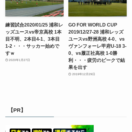
練習試合2020/01/25 浦和レ
GO FOR WORLD CUP
ッズユースvs帝京高校 1本
2019/12/27-28 浦和レッズ
目不明、2本目4-1、3本目
ユースvs野洲高校 4-0、vs
1-2・・・サッカー始めで
ヴァンフォーレ甲府U-18 3-
すｗ
0、vs履正社高校 1-0勝
利・・・疲労のピークで結
2020年1月27日
果を出す
2019年12月29日
【PR】