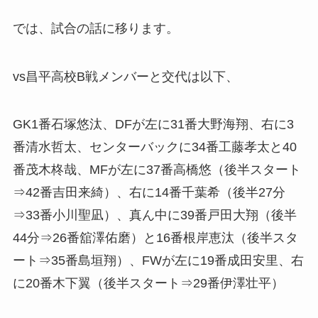
では、試合の話に移ります。
vs昌平高校B戦メンバーと交代は以下、
GK1番石塚悠汰、DFが左に31番大野海翔、右に3
番清水哲太、センターバックに34番工藤孝太と40
番茂木柊哉、MFが左に37番高橋悠（後半スタート
⇒42番吉田来綺）、右に14番千葉希（後半27分
⇒33番小川聖凪）、真ん中に39番戸田大翔（後半
44分⇒26番舘澤佑磨）と16番根岸恵汰（後半スタ
ート⇒35番島垣翔）、FWが左に19番成田安里、右
に20番木下翼（後半スタート⇒29番伊澤壮平）